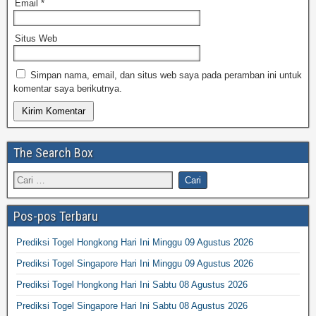
Email
*
Situs Web
Simpan nama, email, dan situs web saya pada peramban ini untuk
komentar saya berikutnya.
The Search Box
Pos-pos Terbaru
Prediksi Togel Hongkong Hari Ini Minggu 09 Agustus 2026
Prediksi Togel Singapore Hari Ini Minggu 09 Agustus 2026
Prediksi Togel Hongkong Hari Ini Sabtu 08 Agustus 2026
Prediksi Togel Singapore Hari Ini Sabtu 08 Agustus 2026