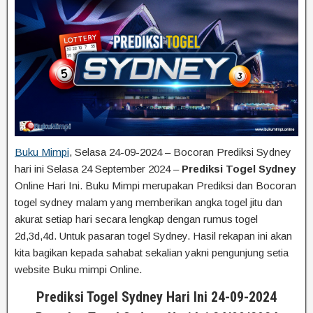
Buku Mimpi
, Selasa 24-09-2024 – Bocoran Prediksi Sydney
hari ini Selasa 24 September 2024 –
Prediksi Togel Sydney
Online Hari Ini. Buku Mimpi merupakan Prediksi dan Bocoran
togel sydney malam yang memberikan angka togel jitu dan
akurat setiap hari secara lengkap dengan rumus togel
2d,3d,4d. Untuk pasaran togel Sydney. Hasil rekapan ini akan
kita bagikan kepada sahabat sekalian yakni pengunjung setia
website Buku mimpi Online.
Prediksi Togel Sydney Hari Ini 24-09-2024