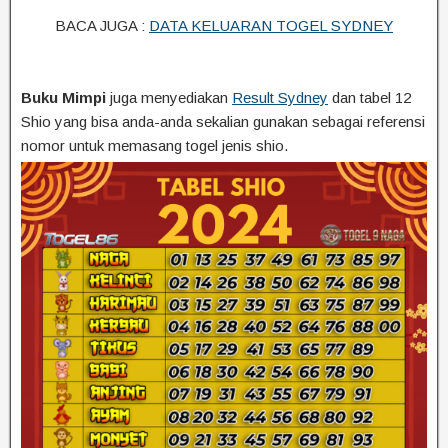
BACA JUGA :
DATA KELUARAN TOGEL SYDNEY
Buku Mimpi
juga menyediakan
Result Sydney
dan tabel 12
Shio yang bisa anda-anda sekalian gunakan sebagai referensi
nomor untuk memasang togel jenis shio.