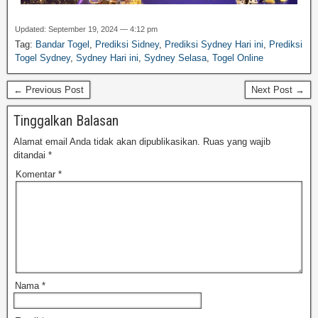
Updated: September 19, 2024 — 4:12 pm
Tag:
Bandar Togel
,
Prediksi Sidney
,
Prediksi Sydney Hari ini
,
Prediksi
Togel Sydney
,
Sydney Hari ini
,
Sydney Selasa
,
Togel Online
← Previous Post
Next Post →
Tinggalkan Balasan
Alamat email Anda tidak akan dipublikasikan.
Ruas yang wajib
ditandai
*
Komentar
*
Nama
*