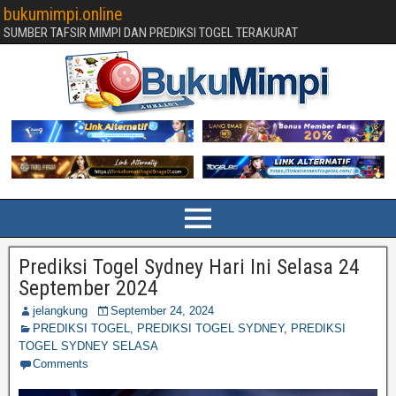
bukumimpi.online
SUMBER TAFSIR MIMPI DAN PREDIKSI TOGEL TERAKURAT
Prediksi Togel Sydney Hari Ini Selasa 24
September 2024
jelangkung
September 24, 2024
PREDIKSI TOGEL
,
PREDIKSI TOGEL SYDNEY
,
PREDIKSI
TOGEL SYDNEY SELASA
Comments