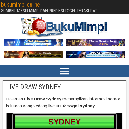
bukumimpi.online
SUMBER TAFSIR MIMPI DAN PREDIKSI TOGEL TERAKURAT
LIVE DRAW SYDNEY
Halaman
Live Draw Sydney
menampilkan informasi nomor
keluaran yang sedang live untuk
togel sydney.