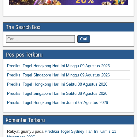
The Search Box
Pos-pos Terbaru
Prediksi Togel Hongkong Hari Ini Minggu 09 Agustus 2026
Prediksi Togel Singapore Hari Ini Minggu 09 Agustus 2026
Prediksi Togel Hongkong Hari Ini Sabtu 08 Agustus 2026
Prediksi Togel Singapore Hari Ini Sabtu 08 Agustus 2026
Prediksi Togel Hongkong Hari Ini Jumat 07 Agustus 2026
Komentar Terbaru
Rakyat guanyu
pada
Prediksi Togel Sydney Hari Ini Kamis 13