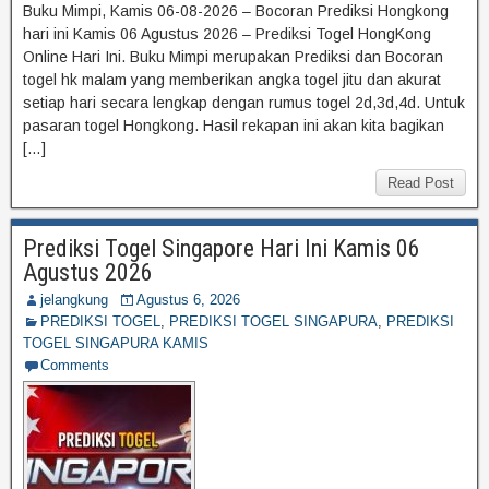
Buku Mimpi, Kamis 06-08-2026 – Bocoran Prediksi Hongkong
hari ini Kamis 06 Agustus 2026 – Prediksi Togel HongKong
Online Hari Ini. Buku Mimpi merupakan Prediksi dan Bocoran
togel hk malam yang memberikan angka togel jitu dan akurat
setiap hari secara lengkap dengan rumus togel 2d,3d,4d. Untuk
pasaran togel Hongkong. Hasil rekapan ini akan kita bagikan
[…]
Read Post
Prediksi Togel Singapore Hari Ini Kamis 06
Agustus 2026
jelangkung
Agustus 6, 2026
PREDIKSI TOGEL
,
PREDIKSI TOGEL SINGAPURA
,
PREDIKSI
TOGEL SINGAPURA KAMIS
Comments