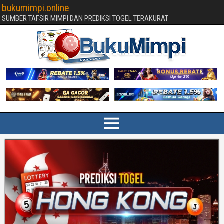
bukumimpi.online
SUMBER TAFSIR MIMPI DAN PREDIKSI TOGEL TERAKURAT