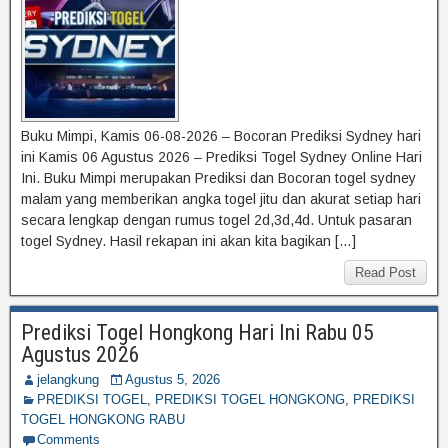
Buku Mimpi, Kamis 06-08-2026 – Bocoran Prediksi Sydney hari
ini Kamis 06 Agustus 2026 – Prediksi Togel Sydney Online Hari
Ini. Buku Mimpi merupakan Prediksi dan Bocoran togel sydney
malam yang memberikan angka togel jitu dan akurat setiap hari
secara lengkap dengan rumus togel 2d,3d,4d. Untuk pasaran
togel Sydney. Hasil rekapan ini akan kita bagikan […]
Read Post
Prediksi Togel Hongkong Hari Ini Rabu 05
Agustus 2026
jelangkung
Agustus 5, 2026
PREDIKSI TOGEL
,
PREDIKSI TOGEL HONGKONG
,
PREDIKSI
TOGEL HONGKONG RABU
Comments