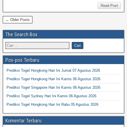
Read Post
← Older Posts
The Search Box
Pos-pos Terbaru
Prediksi Togel Hongkong Hari Ini Jumat 07 Agustus 2026
Prediksi Togel Hongkong Hari Ini Kamis 06 Agustus 2026
Prediksi Togel Singapore Hari Ini Kamis 06 Agustus 2026
Prediksi Togel Sydney Hari Ini Kamis 06 Agustus 2026
Prediksi Togel Hongkong Hari Ini Rabu 05 Agustus 2026
Komentar Terbaru