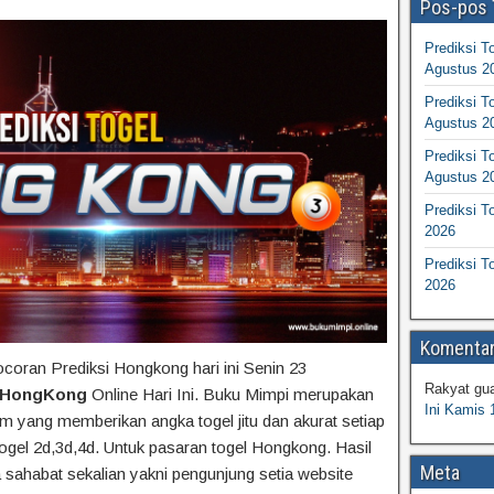
Pos-pos 
Prediksi T
Agustus 2
Prediksi T
Agustus 2
Prediksi T
Agustus 2
Prediksi T
2026
Prediksi T
2026
Komentar
coran Prediksi Hongkong hari ini Senin 23
Rakyat gu
l HongKong
Online Hari Ini. Buku Mimpi merupakan
Ini Kamis
m yang memberikan angka togel jitu dan akurat setiap
ogel 2d,3d,4d. Untuk pasaran togel Hongkong. Hasil
Meta
a sahabat sekalian yakni pengunjung setia website