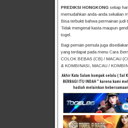
PREDIKSI HONGKONG
setiap ha
memudahkan anda-anda sekalian me
Bisa terbukti bahwa permainan judi t
Tidak mengenal kasta maupun gende
togel.
Bagi pemain pemula juga disediaka
yang terdapat pada menu Cara Berm
COLOK BEBAS (CB) / MACAU (CM
& KOMBINASI, MACAU / KOMBIN
Akhir Kata Salam kompak selalu ( Sal 
BERBAGI ITU INDAH ” karena kami mel
hadiah melainkan kebersamaan 