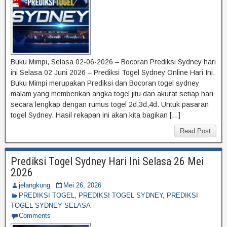
Buku Mimpi, Selasa 02-06-2026 – Bocoran Prediksi Sydney hari
ini Selasa 02 Juni 2026 – Prediksi Togel Sydney Online Hari Ini.
Buku Mimpi merupakan Prediksi dan Bocoran togel sydney
malam yang memberikan angka togel jitu dan akurat setiap hari
secara lengkap dengan rumus togel 2d,3d,4d. Untuk pasaran
togel Sydney. Hasil rekapan ini akan kita bagikan […]
Read Post
Prediksi Togel Sydney Hari Ini Selasa 26 Mei
2026
jelangkung
Mei 26, 2026
PREDIKSI TOGEL
,
PREDIKSI TOGEL SYDNEY
,
PREDIKSI
TOGEL SYDNEY SELASA
Comments