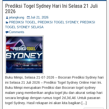
Prediksi Togel Sydney Hari Ini Selasa 21 Juli
2026
jelangkung
Juli 21, 2026
PREDIKSI TOGEL
,
PREDIKSI TOGEL SYDNEY
,
PREDIKSI
TOGEL SYDNEY SELASA
Comments
Buku Mimpi, Selasa 21-07-2026 – Bocoran Prediksi Sydney hari
ini Selasa 21 Juli 2026 – Prediksi Togel Sydney Online Hari Ini.
Buku Mimpi merupakan Prediksi dan Bocoran togel sydney
malam yang memberikan angka togel jitu dan akurat setiap hari
secara lengkap dengan rumus togel 2d,3d,4d. Untuk pasaran
togel Sydney. Hasil rekapan ini akan kita bagikan […]