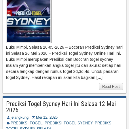
Buku Mimpi, Selasa 26-05-2026 – Bocoran Prediksi Sydney hari
ini Selasa 26 Mei 2026 – Prediksi Togel Sydney Online Hari Ini.
Buku Mimpi merupakan Prediksi dan Bocoran togel sydney
malam yang memberikan angka togel jitu dan akurat setiap hari
secara lengkap dengan rumus togel 2d,3d,4d. Untuk pasaran
togel Sydney. Hasil rekapan ini akan kita bagikan […]
Read Post
Prediksi Togel Sydney Hari Ini Selasa 12 Mei
2026
jelangkung
Mei 12, 2026
PREDIKSI TOGEL
,
PREDIKSI TOGEL SYDNEY
,
PREDIKSI
TOGEL SYDNEY SELASA