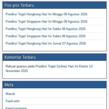
Pos-pos Terbaru
Prediksi Togel Hongkong Hari Ini Minggu 09 Agustus 2026
Prediksi Togel Singapore Hari Ini Minggu 09 Agustus 2026
Prediksi Togel Hongkong Hari Ini Sabtu 08 Agustus 2026
Prediksi Togel Singapore Hari Ini Sabtu 08 Agustus 2026
Prediksi Togel Hongkong Hari Ini Jumat 07 Agustus 2026
Komentar Terbaru
Rakyat guanyu
pada
Prediksi Togel Sydney Hari Ini Kamis 13
November 2025
Meta
Masuk
Feed entri
Feed komentar