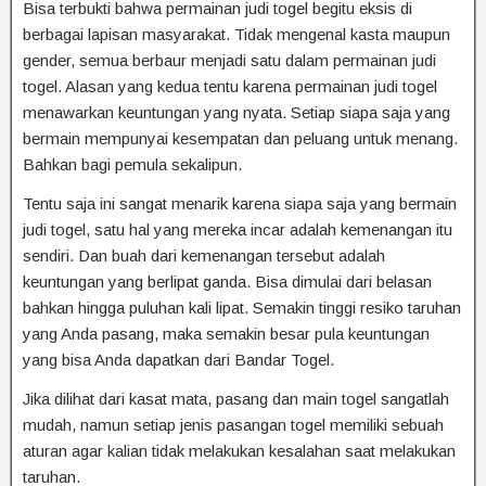
Bisa terbukti bahwa permainan judi togel begitu eksis di
berbagai lapisan masyarakat. Tidak mengenal kasta maupun
gender, semua berbaur menjadi satu dalam permainan judi
togel. Alasan yang kedua tentu karena permainan judi togel
menawarkan keuntungan yang nyata. Setiap siapa saja yang
bermain mempunyai kesempatan dan peluang untuk menang.
Bahkan bagi pemula sekalipun.
Tentu saja ini sangat menarik karena siapa saja yang bermain
judi togel, satu hal yang mereka incar adalah kemenangan itu
sendiri. Dan buah dari kemenangan tersebut adalah
keuntungan yang berlipat ganda. Bisa dimulai dari belasan
bahkan hingga puluhan kali lipat. Semakin tinggi resiko taruhan
yang Anda pasang, maka semakin besar pula keuntungan
yang bisa Anda dapatkan dari Bandar Togel.
Jika dilihat dari kasat mata, pasang dan main togel sangatlah
mudah, namun setiap jenis pasangan togel memiliki sebuah
aturan agar kalian tidak melakukan kesalahan saat melakukan
taruhan.