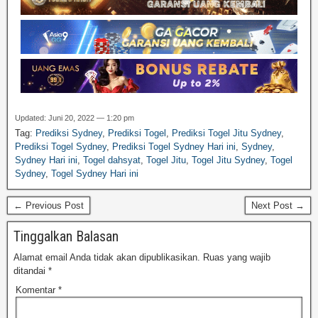
Updated: Juni 20, 2022 — 1:20 pm
Tag:
Prediksi Sydney
,
Prediksi Togel
,
Prediksi Togel Jitu Sydney
,
Prediksi Togel Sydney
,
Prediksi Togel Sydney Hari ini
,
Sydney
,
Sydney Hari ini
,
Togel dahsyat
,
Togel Jitu
,
Togel Jitu Sydney
,
Togel
Sydney
,
Togel Sydney Hari ini
← Previous Post
Next Post →
Tinggalkan Balasan
Alamat email Anda tidak akan dipublikasikan.
Ruas yang wajib
ditandai
*
Komentar
*