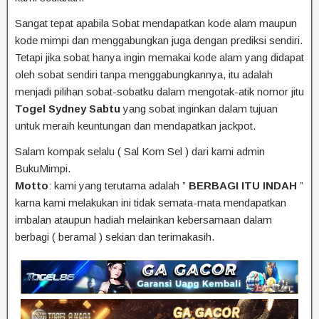
Sangat tepat apabila Sobat mendapatkan kode alam maupun
kode mimpi dan menggabungkan juga dengan prediksi sendiri.
Tetapi jika sobat hanya ingin memakai kode alam yang didapat
oleh sobat sendiri tanpa menggabungkannya, itu adalah
menjadi pilihan sobat-sobatku dalam mengotak-atik nomor jitu
Togel Sydney Sabtu
yang sobat inginkan dalam tujuan
untuk meraih keuntungan dan mendapatkan jackpot.
Salam kompak selalu ( Sal Kom Sel ) dari kami admin
BukuMimpi.
Motto
: kami yang terutama adalah ”
BERBAGI ITU INDAH
”
karna kami melakukan ini tidak semata-mata mendapatkan
imbalan ataupun hadiah melainkan kebersamaan dalam
berbagi ( beramal ) sekian dan terimakasih.