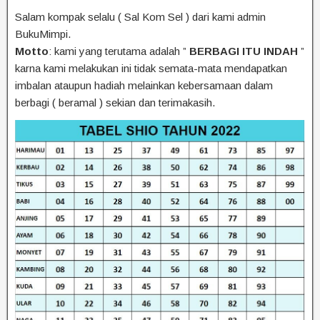
Salam kompak selalu ( Sal Kom Sel ) dari kami admin
BukuMimpi.
Motto
: kami yang terutama adalah ”
BERBAGI ITU INDAH
”
karna kami melakukan ini tidak semata-mata mendapatkan
imbalan ataupun hadiah melainkan kebersamaan dalam
berbagi ( beramal ) sekian dan terimakasih.