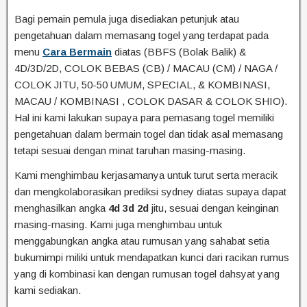
Bagi pemain pemula juga disediakan petunjuk atau
pengetahuan dalam memasang togel yang terdapat pada
menu
Cara Bermain
diatas (BBFS (Bolak Balik) &
4D/3D/2D, COLOK BEBAS (CB) / MACAU (CM) / NAGA /
COLOK JITU, 50-50 UMUM, SPECIAL, & KOMBINASI,
MACAU / KOMBINASI , COLOK DASAR & COLOK SHIO).
Hal ini kami lakukan supaya para pemasang togel memiliki
pengetahuan dalam bermain togel dan tidak asal memasang
tetapi sesuai dengan minat taruhan masing-masing.
Kami menghimbau kerjasamanya untuk turut serta meracik
dan mengkolaborasikan prediksi sydney diatas supaya dapat
menghasilkan angka
4d 3d 2d
jitu, sesuai dengan keinginan
masing-masing. Kami juga menghimbau untuk
menggabungkan angka atau rumusan yang sahabat setia
bukumimpi miliki untuk mendapatkan kunci dari racikan rumus
yang di kombinasi kan dengan rumusan togel dahsyat yang
kami sediakan.