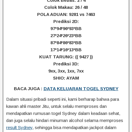
Colok Bebas: 2 / 4
Colok Makau: 26 / 48
POLA ADUAN: 9281 vs 7463
Prediksi 2D:
97*94*96*93*BB
27*24*26*23*BB
87*84*86*83*BB
17*14*16*13*BB
KUAT TARUNG: (( 9427 ))
Prediksi 3D:
9xx, 3xx, 1xx, 7xx
SHIO: AYAM
BACA JUGA :
DATA KELUARAN TOGEL SYDNEY
Dalam situasi pribadi seperti ini, kami berharap bahwa para
kawan ahli master Jitu, untuk selalu memproses dan
mendapatkan rumusan togel Sydney dalam keadaan sehat,
dan juga selalu hindari minuman alcohol selama memproses
result Sydney
, sehingga bisa mendapatkan jackpot dalam