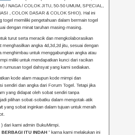
) / NAGA / COLOK JITU, 50-50 UMUM, SPECIAL,
SI , COLOK DASAR & COLOK SHIO). Hal ini
 togel memiliki pengetahuan dalam bermain togel
suai dengan minat taruhan masing-masing.
uk turut serta meracik dan mengkolaborasikan
at menghasilkan angka 4d,3d,2d jitu, sesuai dengan
ga menghimbau untuk menggabungkan angka atau
pi miliki untuk mendapatkan kunci dari racikan
n rumusan togel dahsyat yang kami sediakan.
patkan kode alam maupun kode mimpi dan
 sendiri dan angka dari Forum Togel. Tetapi jika
m yang didapat oleh sobat sendiri tanpa
adi pilihan sobat-sobatku dalam mengotak-atik
at
yang sobat inginkan dalam tujuan untuk meraih
ot.
 ) dari kami admin BukuMimpi.
”
BERBAGI ITU INDAH
” karna kami melakukan ini