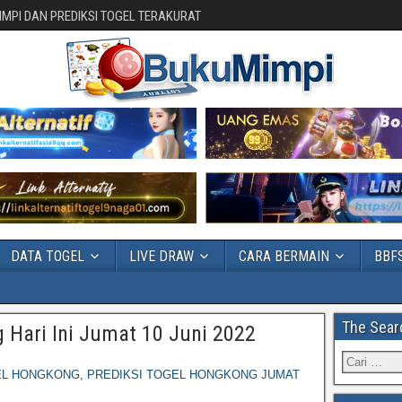
IMPI DAN PREDIKSI TOGEL TERAKURAT
DATA TOGEL
LIVE DRAW
CARA BERMAIN
BBFS
The Sear
 Hari Ini Jumat 10 Juni 2022
EL HONGKONG
,
PREDIKSI TOGEL HONGKONG JUMAT