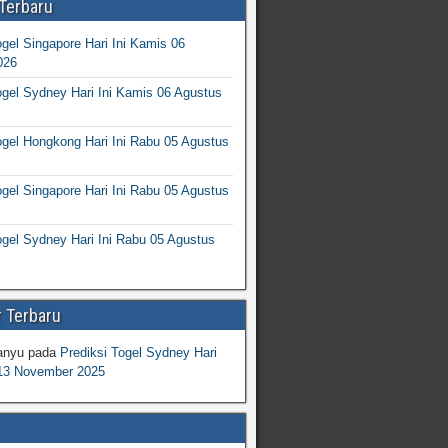
Terbaru
ogel Singapore Hari Ini Kamis 06
026
ogel Sydney Hari Ini Kamis 06 Agustus
ogel Hongkong Hari Ini Rabu 05 Agustus
ogel Singapore Hari Ini Rabu 05 Agustus
ogel Sydney Hari Ini Rabu 05 Agustus
 Terbaru
anyu
pada
Prediksi Togel Sydney Hari
 13 November 2025