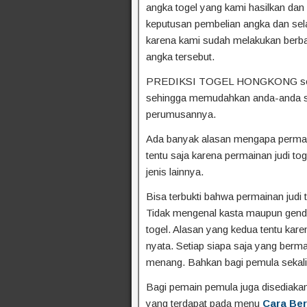
angka togel yang kami hasilkan dan
keputusan pembelian angka dan sela
karena kami sudah melakukan berbag
angka tersebut.
PREDIKSI TOGEL HONGKONG setiap
sehingga memudahkan anda-anda se
perumusannya.
Ada banyak alasan mengapa permain
tentu saja karena permainan judi to
jenis lainnya.
Bisa terbukti bahwa permainan judi t
Tidak mengenal kasta maupun gende
togel. Alasan yang kedua tentu kar
nyata. Setiap siapa saja yang ber
menang. Bahkan bagi pemula sekali
Bagi pemain pemula juga disediaka
yang terdapat pada menu
Cara Be