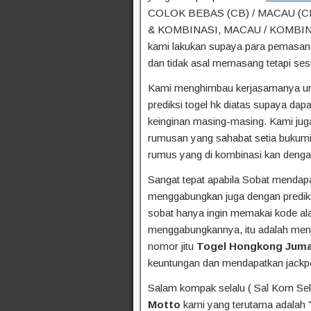
COLOK BEBAS (CB) / MACAU (CM
& KOMBINASI, MACAU / KOMBINA
kami lakukan supaya para pemasang
dan tidak asal memasang tetapi se
Kami menghimbau kerjasamanya unt
prediksi togel hk diatas supaya dap
keinginan masing-masing. Kami ju
rumusan yang sahabat setia bukumim
rumus yang di kombinasi kan denga
Sangat tepat apabila Sobat menda
menggabungkan juga dengan prediksi
sobat hanya ingin memakai kode ala
menggabungkannya, itu adalah menj
nomor jitu
Togel Hongkong Jum
keuntungan dan mendapatkan jackp
Salam kompak selalu ( Sal Kom Sel
Motto
kami yang terutama adalah 