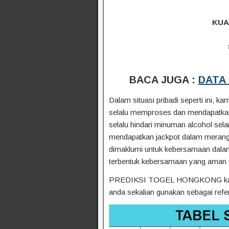
KUAT
BACA JUGA :
DATA
Dalam situasi pribadi seperti ini, k
selalu memproses dan mendapatkan
selalu hindari minuman alcohol s
mendapatkan jackpot dalam merang
dimaklumi untuk kebersamaan dalam 
terbentuk kebersamaan yang aman 
PREDIKSI TOGEL HONGKONG kami j
anda sekalian gunakan sebagai refe