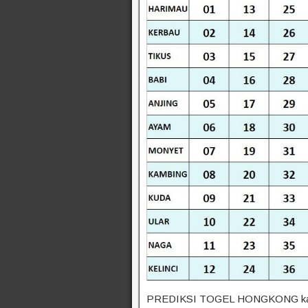
PREDIKSI TOGEL HONGKONG kami t