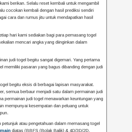
 kami berikan. Selalu reset kembali untuk mengambil
lu cocokan kembali dengan hasil prediksi sendiri
ai cara dan rumus jitu untuk mendapatkan hasil
 hari kami sediakan bagi para pemasang togel
kalian mencari angka yang diinginkan dalam
an judi togel begitu sangat digemari. Yang pertama
gel memiliki pasaran yang bagus dibanding dengan judi
ogel begitu eksis di berbagai lapisan masyarakat.
r, semua berbaur menjadi satu dalam permainan judi
ena permainan judi togel menawarkan keuntungan yang
main mempunyai kesempatan dan peluang untuk
pun.
n petunjuk atau pengetahuan dalam memasang togel
rmain
diatas (BBFS (Bolak Balik) & 4D/3D/2D,