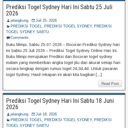
Prediksi Togel Sydney Hari Ini Sabtu 25 Juli
2026
jelangkung
Juli 25, 2026
PREDIKSI TOGEL
,
PREDIKSI TOGEL SYDNEY
,
PREDIKSI
TOGEL SYDNEY SABTU
Comments
Buku Mimpi, Sabtu 25-07-2026 – Bocoran Prediksi Sydney hari
ini Sabtu 25 Juli 2026 – Prediksi Togel Sydney Online Hari Ini.
Buku Mimpi merupakan Prediksi dan Bocoran togel sydney
malam yang memberikan angka togel jitu dan akurat setiap hari
secara lengkap dengan rumus togel 2d,3d,4d. Untuk pasaran
togel Sydney. Hasil rekapan ini akan kita bagikan […]
Read Post
Prediksi Togel Sydney Hari Ini Sabtu 18 Juni
2026
jelangkung
Juli 18, 2026
PREDIKSI TOGEL
,
PREDIKSI TOGEL SYDNEY
,
PREDIKSI
TOGEL SYDNEY SABTU