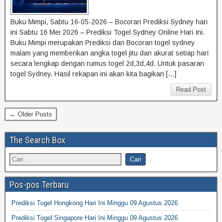
Buku Mimpi, Sabtu 16-05-2026 – Bocoran Prediksi Sydney hari
ini Sabtu 16 Mei 2026 – Prediksi Togel Sydney Online Hari Ini.
Buku Mimpi merupakan Prediksi dan Bocoran togel sydney
malam yang memberikan angka togel jitu dan akurat setiap hari
secara lengkap dengan rumus togel 2d,3d,4d. Untuk pasaran
togel Sydney. Hasil rekapan ini akan kita bagikan […]
Read Post
← Older Posts
The Search Box
Pos-pos Terbaru
Prediksi Togel Hongkong Hari Ini Minggu 09 Agustus 2026
Prediksi Togel Singapore Hari Ini Minggu 09 Agustus 2026