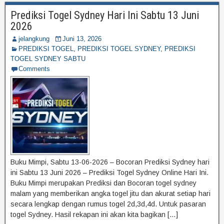
Prediksi Togel Sydney Hari Ini Sabtu 13 Juni
2026
jelangkung
Juni 13, 2026
PREDIKSI TOGEL
,
PREDIKSI TOGEL SYDNEY
,
PREDIKSI
TOGEL SYDNEY SABTU
Comments
Buku Mimpi, Sabtu 13-06-2026 – Bocoran Prediksi Sydney hari
ini Sabtu 13 Juni 2026 – Prediksi Togel Sydney Online Hari Ini.
Buku Mimpi merupakan Prediksi dan Bocoran togel sydney
malam yang memberikan angka togel jitu dan akurat setiap hari
secara lengkap dengan rumus togel 2d,3d,4d. Untuk pasaran
togel Sydney. Hasil rekapan ini akan kita bagikan […]