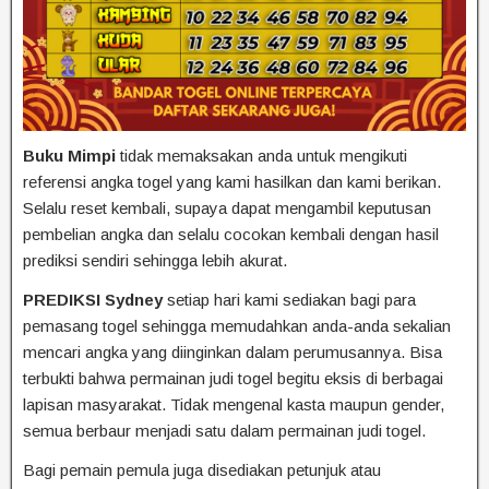
Buku Mimpi
tidak memaksakan anda untuk mengikuti
referensi angka togel yang kami hasilkan dan kami berikan.
Selalu reset kembali, supaya dapat mengambil keputusan
pembelian angka dan selalu cocokan kembali dengan hasil
prediksi sendiri sehingga lebih akurat.
PREDIKSI Sydney
setiap hari kami sediakan bagi para
pemasang togel sehingga memudahkan anda-anda sekalian
mencari angka yang diinginkan dalam perumusannya. Bisa
terbukti bahwa permainan judi togel begitu eksis di berbagai
lapisan masyarakat. Tidak mengenal kasta maupun gender,
semua berbaur menjadi satu dalam permainan judi togel.
Bagi pemain pemula juga disediakan petunjuk atau