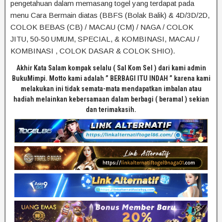
pengetahuan dalam memasang togel yang terdapat pada
menu Cara Bermain diatas (BBFS (Bolak Balik) & 4D/3D/2D,
COLOK BEBAS (CB) / MACAU (CM) / NAGA / COLOK
JITU, 50-50 UMUM, SPECIAL, & KOMBINASI, MACAU /
KOMBINASI , COLOK DASAR & COLOK SHIO).
Akhir Kata Salam kompak selalu ( Sal Kom Sel ) dari kami admin
BukuMimpi. Motto kami adalah ” BERBAGI ITU INDAH ” karena kami
melakukan ini tidak semata-mata mendapatkan imbalan atau
hadiah melainkan kebersamaan dalam berbagi ( beramal ) sekian
dan terimakasih.