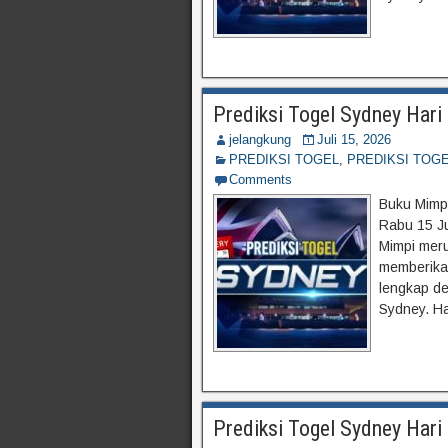
Prediksi Togel Sydney Hari 
jelangkung
Juli 15, 2026
PREDIKSI TOGEL
,
PREDIKSI TOG
Comments
Buku Mimpi
Rabu 15 Ju
Mimpi mer
memberikan
lengkap de
Sydney. Ha
Prediksi Togel Sydney Hari 