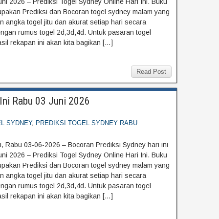
ni 2026 – Prediksi Togel Sydney Online Hari Ini. Buku
upakan Prediksi dan Bocoran togel sydney malam yang
 angka togel jitu dan akurat setiap hari secara
ngan rumus togel 2d,3d,4d. Untuk pasaran togel
sil rekapan ini akan kita bagikan […]
Read Post
 Ini Rabu 03 Juni 2026
EL SYDNEY
,
PREDIKSI TOGEL SYDNEY RABU
, Rabu 03-06-2026 – Bocoran Prediksi Sydney hari ini
ni 2026 – Prediksi Togel Sydney Online Hari Ini. Buku
upakan Prediksi dan Bocoran togel sydney malam yang
 angka togel jitu dan akurat setiap hari secara
ngan rumus togel 2d,3d,4d. Untuk pasaran togel
sil rekapan ini akan kita bagikan […]