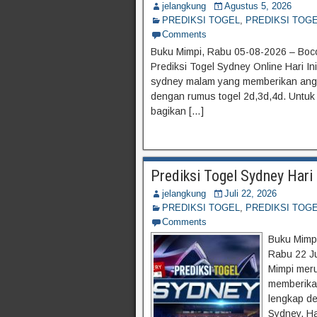
jelangkung
Agustus 5, 2026
PREDIKSI TOGEL
,
PREDIKSI TOG
Comments
Buku Mimpi, Rabu 05-08-2026 – Boco
Prediksi Togel Sydney Online Hari I
sydney malam yang memberikan angka 
dengan rumus togel 2d,3d,4d. Untuk 
bagikan […]
Prediksi Togel Sydney Hari 
jelangkung
Juli 22, 2026
PREDIKSI TOGEL
,
PREDIKSI TOG
Comments
Buku Mimpi
Rabu 22 Ju
Mimpi mer
memberikan
lengkap de
Sydney. Ha