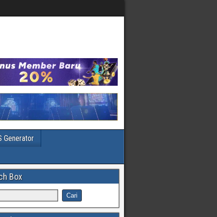
 Generator
ch Box