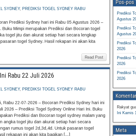
Pos-pos 
EL SYDNEY
,
PREDIKSI TOGEL SYDNEY RABU
Prediksi T
Agustus 2
ran Prediksi Sydney hari ini Rabu 05 Agustus 2026 –
Prediksi T
ni. Buku Mimpi merupakan Prediksi dan Bocoran togel
Agustus 2
togel jitu dan akurat setiap hari secara lengkap
pasaran togel Sydney. Hasil rekapan ini akan kita
Prediksi T
2026
Read Post
Prediksi T
2026
Prediksi T
Ini Rabu 22 Juli 2026
2026
EL SYDNEY
,
PREDIKSI TOGEL SYDNEY RABU
Komentar
, Rabu 22-07-2026 – Bocoran Prediksi Sydney hari ini
Rakyat gu
li 2026 – Prediksi Togel Sydney Online Hari Ini. Buku
Ini Kamis
upakan Prediksi dan Bocoran togel sydney malam yang
 angka togel jitu dan akurat setiap hari secara
ngan rumus togel 2d,3d,4d. Untuk pasaran togel
Meta
sil rekapan ini akan kita bagikan […]