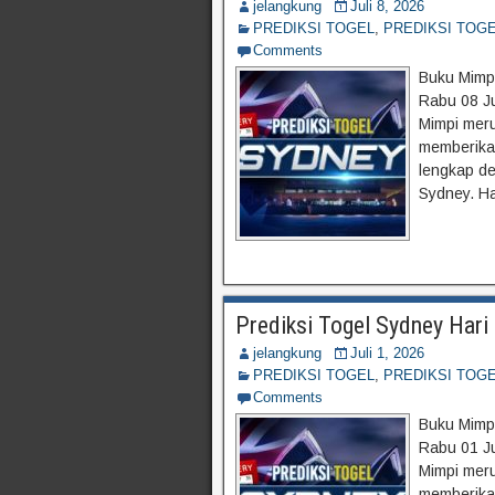
jelangkung
Juli 8, 2026
PREDIKSI TOGEL
,
PREDIKSI TOG
Comments
Buku Mimpi
Rabu 08 Ju
Mimpi mer
memberikan
lengkap de
Sydney. Ha
Prediksi Togel Sydney Hari 
jelangkung
Juli 1, 2026
PREDIKSI TOGEL
,
PREDIKSI TOG
Comments
Buku Mimpi
Rabu 01 Ju
Mimpi mer
memberikan