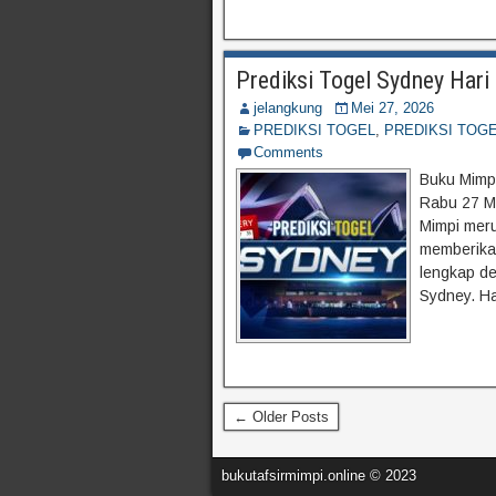
Prediksi Togel Sydney Hari
jelangkung
Mei 27, 2026
PREDIKSI TOGEL
,
PREDIKSI TOG
Comments
Buku Mimpi
Rabu 27 Me
Mimpi mer
memberikan
lengkap de
Sydney. Ha
← Older Posts
bukutafsirmimpi.online © 2023