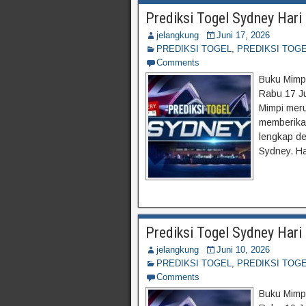
Prediksi Togel Sydney Hari
jelangkung
Juni 17, 2026
PREDIKSI TOGEL
,
PREDIKSI TOG
Comments
Buku Mimpi
Rabu 17 Ju
Mimpi mer
memberikan
lengkap de
Sydney. Ha
Prediksi Togel Sydney Hari
jelangkung
Juni 10, 2026
PREDIKSI TOGEL
,
PREDIKSI TOG
Comments
Buku Mimpi