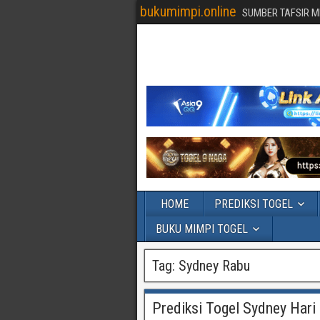
bukumimpi.online
SUMBER TAFSIR M
HOME
PREDIKSI TOGEL
BUKU MIMPI TOGEL
Tag:
Sydney Rabu
Prediksi Togel Sydney Hari