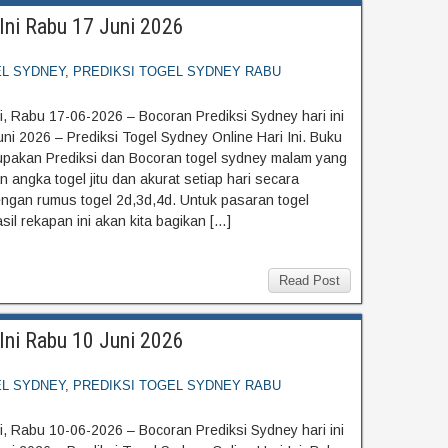
 Ini Rabu 17 Juni 2026
EL SYDNEY
,
PREDIKSI TOGEL SYDNEY RABU
, Rabu 17-06-2026 – Bocoran Prediksi Sydney hari ini
ni 2026 – Prediksi Togel Sydney Online Hari Ini. Buku
upakan Prediksi dan Bocoran togel sydney malam yang
 angka togel jitu dan akurat setiap hari secara
ngan rumus togel 2d,3d,4d. Untuk pasaran togel
sil rekapan ini akan kita bagikan […]
Read Post
 Ini Rabu 10 Juni 2026
EL SYDNEY
,
PREDIKSI TOGEL SYDNEY RABU
, Rabu 10-06-2026 – Bocoran Prediksi Sydney hari ini