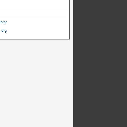
ntar
.org