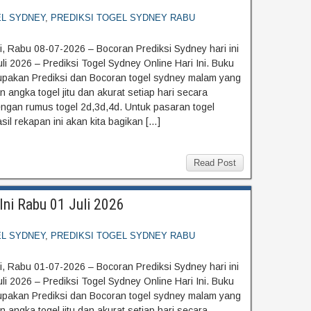
EL SYDNEY
,
PREDIKSI TOGEL SYDNEY RABU
, Rabu 08-07-2026 – Bocoran Prediksi Sydney hari ini
li 2026 – Prediksi Togel Sydney Online Hari Ini. Buku
upakan Prediksi dan Bocoran togel sydney malam yang
 angka togel jitu dan akurat setiap hari secara
ngan rumus togel 2d,3d,4d. Untuk pasaran togel
sil rekapan ini akan kita bagikan […]
Read Post
Ini Rabu 01 Juli 2026
EL SYDNEY
,
PREDIKSI TOGEL SYDNEY RABU
, Rabu 01-07-2026 – Bocoran Prediksi Sydney hari ini
li 2026 – Prediksi Togel Sydney Online Hari Ini. Buku
upakan Prediksi dan Bocoran togel sydney malam yang
 angka togel jitu dan akurat setiap hari secara