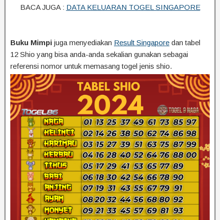
BACA JUGA :
DATA KELUARAN TOGEL SINGAPORE
Buku Mimpi
juga menyediakan
Result Singapore
dan tabel
12 Shio yang bisa anda-anda sekalian gunakan sebagai
referensi nomor untuk memasang togel jenis shio.