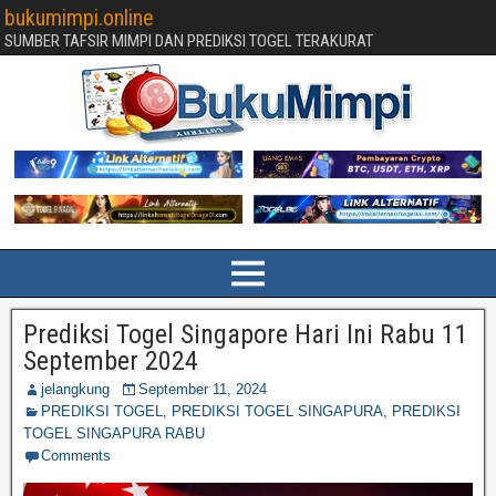
bukumimpi.online
SUMBER TAFSIR MIMPI DAN PREDIKSI TOGEL TERAKURAT
Prediksi Togel Singapore Hari Ini Rabu 11
September 2024
jelangkung
September 11, 2024
PREDIKSI TOGEL
,
PREDIKSI TOGEL SINGAPURA
,
PREDIKSI
TOGEL SINGAPURA RABU
Comments