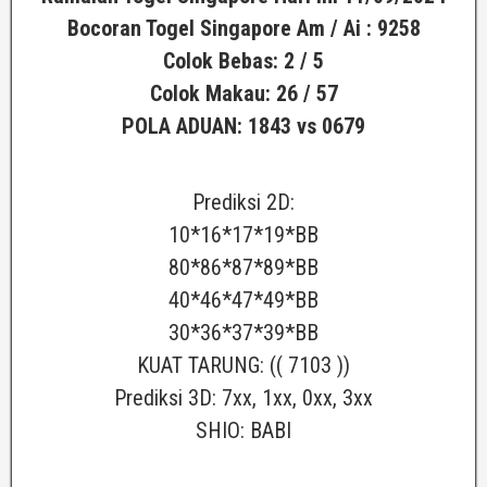
Bocoran Togel Singapore
Am / Ai : 9258
Colok Bebas: 2 / 5
Colok Makau: 26 / 57
POLA ADUAN: 1843 vs 0679
Prediksi 2D:
10*16*17*19*BB
80*86*87*89*BB
40*46*47*49*BB
30*36*37*39*BB
KUAT TARUNG: (( 7103 ))
Prediksi 3D: 7xx, 1xx, 0xx, 3xx
SHIO: BABI