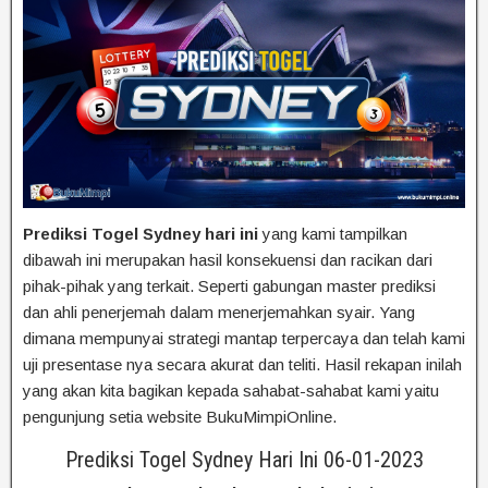
Prediksi Togel Sydney hari ini
yang kami tampilkan
dibawah ini merupakan hasil konsekuensi dan racikan dari
pihak-pihak yang terkait. Seperti gabungan master prediksi
dan ahli penerjemah dalam menerjemahkan syair. Yang
dimana mempunyai strategi mantap terpercaya dan telah kami
uji presentase nya secara akurat dan teliti. Hasil rekapan inilah
yang akan kita bagikan kepada sahabat-sahabat kami yaitu
pengunjung setia website BukuMimpiOnline.
Prediksi Togel Sydney Hari Ini 06-01-2023