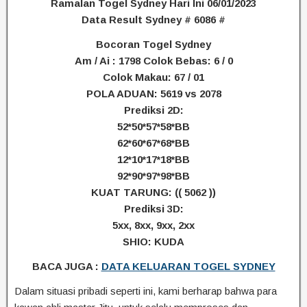
Ramalan Togel Sydney Hari Ini 06/01/2023
Data Result Sydney # 6086 #
Bocoran Togel Sydney
Am / Ai : 1798 Colok Bebas: 6 / 0
Colok Makau: 67 / 01
POLA ADUAN: 5619 vs 2078
Prediksi 2D:
52*50*57*58*BB
62*60*67*68*BB
12*10*17*18*BB
92*90*97*98*BB
KUAT TARUNG: (( 5062 ))
Prediksi 3D:
5xx, 8xx, 9xx, 2xx
SHIO: KUDA
BACA JUGA :
DATA KELUARAN TOGEL SYDNEY
Dalam situasi pribadi seperti ini, kami berharap bahwa para