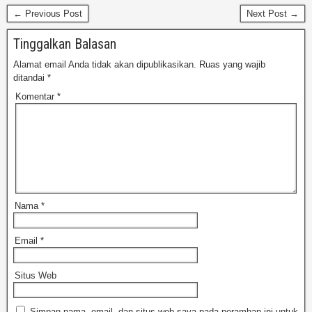
← Previous Post
Next Post →
Tinggalkan Balasan
Alamat email Anda tidak akan dipublikasikan.
Ruas yang wajib
ditandai
*
Komentar
*
Nama
*
Email
*
Situs Web
Simpan nama, email, dan situs web saya pada peramban ini untuk