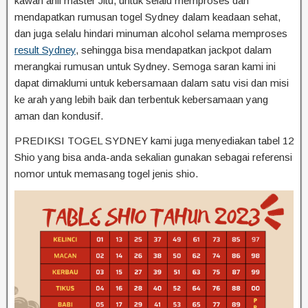
kawan ahli master Jitu, untuk selalu memproses dan
mendapatkan rumusan togel Sydney dalam keadaan sehat,
dan juga selalu hindari minuman alcohol selama memproses
result Sydney
, sehingga bisa mendapatkan jackpot dalam
merangkai rumusan untuk Sydney. Semoga saran kami ini
dapat dimaklumi untuk kebersamaan dalam satu visi dan misi
ke arah yang lebih baik dan terbentuk kebersamaan yang
aman dan kondusif.
PREDIKSI TOGEL SYDNEY kami juga menyediakan tabel 12
Shio yang bisa anda-anda sekalian gunakan sebagai referensi
nomor untuk memasang togel jenis shio.