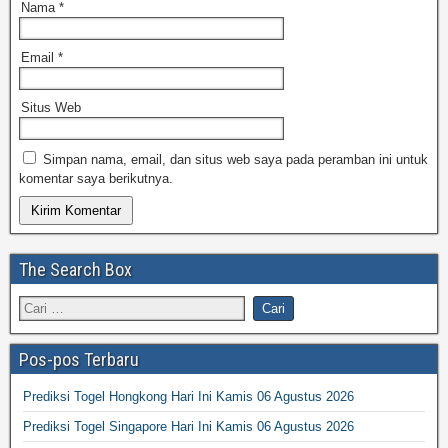
Nama
*
Email
*
Situs Web
Simpan nama, email, dan situs web saya pada peramban ini untuk
komentar saya berikutnya.
The Search Box
Pos-pos Terbaru
Prediksi Togel Hongkong Hari Ini Kamis 06 Agustus 2026
Prediksi Togel Singapore Hari Ini Kamis 06 Agustus 2026