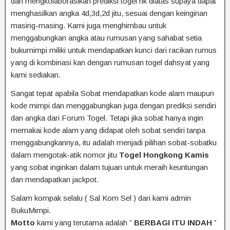
dan mengkolaborasikan prediksi togel hk diatas supaya dapat
menghasilkan angka 4d,3d,2d jitu, sesuai dengan keinginan
masing-masing. Kami juga menghimbau untuk
menggabungkan angka atau rumusan yang sahabat setia
bukumimpi miliki untuk mendapatkan kunci dari racikan rumus
yang di kombinasi kan dengan rumusan togel dahsyat yang
kami sediakan.
Sangat tepat apabila Sobat mendapatkan kode alam maupun
kode mimpi dan menggabungkan juga dengan prediksi sendiri
dan angka dari Forum Togel. Tetapi jika sobat hanya ingin
memakai kode alam yang didapat oleh sobat sendiri tanpa
menggabungkannya, itu adalah menjadi pilihan sobat-sobatku
dalam mengotak-atik nomor jitu
Togel Hongkong Kamis
yang sobat inginkan dalam tujuan untuk meraih keuntungan
dan mendapatkan jackpot.
Salam kompak selalu ( Sal Kom Sel ) dari kami admin
BukuMimpi.
Motto
kami yang terutama adalah ”
BERBAGI ITU INDAH
”