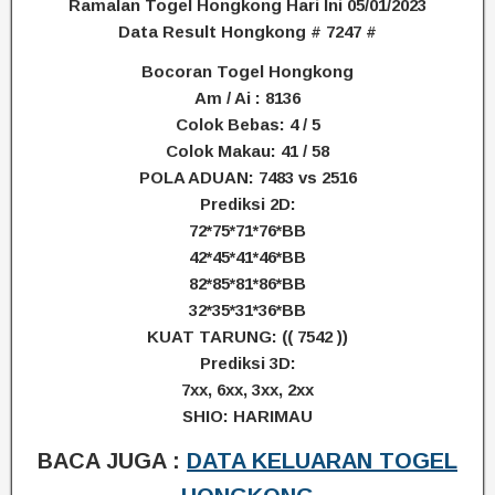
Ramalan Togel Hongkong Hari Ini 05/01/2023
Data Result Hongkong # 7247 #
Bocoran Togel Hongkong
Am / Ai : 8136
Colok Bebas: 4 / 5
Colok Makau: 41 / 58
POLA ADUAN: 7483 vs 2516
Prediksi 2D:
72*75*71*76*BB
42*45*41*46*BB
82*85*81*86*BB
32*35*31*36*BB
KUAT TARUNG: (( 7542 ))
Prediksi 3D:
7xx, 6xx, 3xx, 2xx
SHIO: HARIMAU
BACA JUGA :
DATA KELUARAN TOGEL