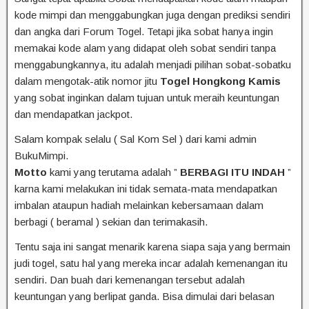
kode mimpi dan menggabungkan juga dengan prediksi sendiri
dan angka dari Forum Togel. Tetapi jika sobat hanya ingin
memakai kode alam yang didapat oleh sobat sendiri tanpa
menggabungkannya, itu adalah menjadi pilihan sobat-sobatku
dalam mengotak-atik nomor jitu
Togel Hongkong Kamis
yang sobat inginkan dalam tujuan untuk meraih keuntungan
dan mendapatkan jackpot.
Salam kompak selalu ( Sal Kom Sel ) dari kami admin
BukuMimpi.
Motto
kami yang terutama adalah ”
BERBAGI ITU INDAH
”
karna kami melakukan ini tidak semata-mata mendapatkan
imbalan ataupun hadiah melainkan kebersamaan dalam
berbagi ( beramal ) sekian dan terimakasih.
Tentu saja ini sangat menarik karena siapa saja yang bermain
judi togel, satu hal yang mereka incar adalah kemenangan itu
sendiri. Dan buah dari kemenangan tersebut adalah
keuntungan yang berlipat ganda. Bisa dimulai dari belasan