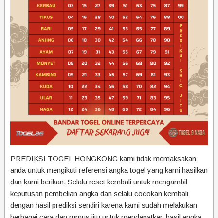
PREDIKSI TOGEL HONGKONG kami tidak memaksakan
anda untuk mengikuti referensi angka togel yang kami hasilkan
dan kami berikan. Selalu reset kembali untuk mengambil
keputusan pembelian angka dan selalu cocokan kembali
dengan hasil prediksi sendiri karena kami sudah melakukan
berbagai cara dan rumus jitu untuk mendapatkan hasil angka