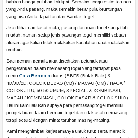
bahkan hingga puluhan kali lipat. Semakin tinggi resiko taruhan
yang Anda pasang, maka semakin besar pula keuntungan
yang bisa Anda dapatkan dari Bandar Togel.
Jika dilihat dari kasat mata, pasang dan main togel sangatlah
mudah, namun setiap jenis pasangan togel memiliki sebuah
aturan agar kalian tidak melakukan kesalahan saat melakukan
taruhan.
Bagi pemain pemula juga disediakan petunjuk atau
pengetahuan dalam memasang togel yang terdapat pada
menu
Cara Bermain
diatas (BBFS (Bolak Balik) &
4D/3D/2D, COLOK BEBAS (CB) / MACAU (CM) / NAGA /
COLOK JITU, 50-50 UMUM, SPECIAL, & KOMBINASI,
MACAU / KOMBINASI , COLOK DASAR & COLOK SHIO).
Hal ini kami lakukan supaya para pemasang togel memiliki
pengetahuan dalam bermain togel dan tidak asal memasang
tetapi sesuai dengan minat taruhan masing-masing.
Kami menghimbau kerjasamanya untuk turut serta meracik