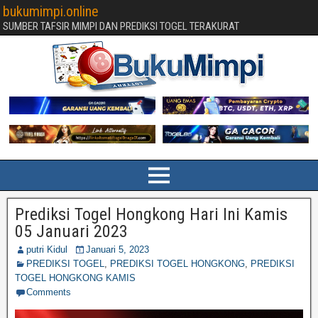
bukumimpi.online
SUMBER TAFSIR MIMPI DAN PREDIKSI TOGEL TERAKURAT
Prediksi Togel Hongkong Hari Ini Kamis
05 Januari 2023
putri Kidul
Januari 5, 2023
PREDIKSI TOGEL
,
PREDIKSI TOGEL HONGKONG
,
PREDIKSI
TOGEL HONGKONG KAMIS
Comments