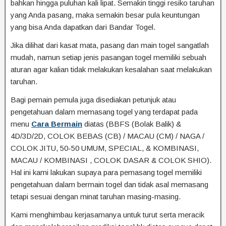
bahkan hingga puluhan kali lipat. Semakin tinggi resiko taruhan
yang Anda pasang, maka semakin besar pula keuntungan
yang bisa Anda dapatkan dari Bandar Togel.
Jika dilihat dari kasat mata, pasang dan main togel sangatlah
mudah, namun setiap jenis pasangan togel memiliki sebuah
aturan agar kalian tidak melakukan kesalahan saat melakukan
taruhan.
Bagi pemain pemula juga disediakan petunjuk atau
pengetahuan dalam memasang togel yang terdapat pada
menu
Cara Bermain
diatas (BBFS (Bolak Balik) &
4D/3D/2D, COLOK BEBAS (CB) / MACAU (CM) / NAGA /
COLOK JITU, 50-50 UMUM, SPECIAL, & KOMBINASI,
MACAU / KOMBINASI , COLOK DASAR & COLOK SHIO).
Hal ini kami lakukan supaya para pemasang togel memiliki
pengetahuan dalam bermain togel dan tidak asal memasang
tetapi sesuai dengan minat taruhan masing-masing.
Kami menghimbau kerjasamanya untuk turut serta meracik