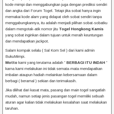
kode mimpi dan menggabungkan juga dengan prediksi sendiri
dan angka dari Forum Togel. Tetapi jika sobat hanya ingin
memakai kode alam yang didapat oleh sobat sendiri tanpa
menggabungkannya, itu adalah menjadi pilihan sobat-sobatku
dalam mengotak-atik nomor jitu
Togel Hongkong Kamis
yang sobat inginkan dalam tujuan untuk meraih keuntungan
dan mendapatkan jackpot.
Salam kompak selalu ( Sal Kom Sel ) dari kami admin
BukuMimpi.
Motto
kami yang terutama adalah ”
BERBAGI ITU INDAH
”
karna kami melakukan ini tidak semata-mata mendapatkan
imbalan ataupun hadiah melainkan kebersamaan dalam
berbagi ( beramal ) sekian dan terimakasih.
Jika dilihat dari kasat mata, pasang dan main togel sangatlah
mudah, namun setiap jenis pasangan togel memiliki sebuah
aturan agar kalian tidak melakukan kesalahan saat melakukan
taruhan.