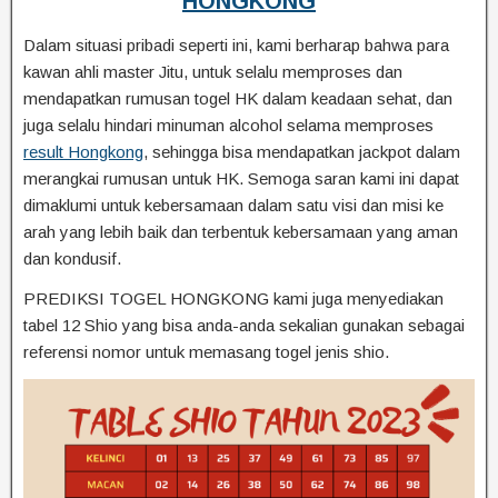
HONGKONG
Dalam situasi pribadi seperti ini, kami berharap bahwa para
kawan ahli master Jitu, untuk selalu memproses dan
mendapatkan rumusan togel HK dalam keadaan sehat, dan
juga selalu hindari minuman alcohol selama memproses
result Hongkong
, sehingga bisa mendapatkan jackpot dalam
merangkai rumusan untuk HK. Semoga saran kami ini dapat
dimaklumi untuk kebersamaan dalam satu visi dan misi ke
arah yang lebih baik dan terbentuk kebersamaan yang aman
dan kondusif.
PREDIKSI TOGEL HONGKONG kami juga menyediakan
tabel 12 Shio yang bisa anda-anda sekalian gunakan sebagai
referensi nomor untuk memasang togel jenis shio.