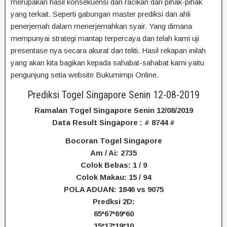
merupakan hasil konsekuensi dan racikan dari pihak-pihak
yang terkait. Seperti gabungan master prediksi dan ahli
penerjemah dalam menerjemahkan syair. Yang dimana
mempunyai strategi mantap terpercaya dan telah kami uji
presentase nya secara akurat dan teliti. Hasil rekapan inilah
yang akan kita bagikan kepada sahabat-sahabat kami yaitu
pengunjung setia website Bukumimpi Online.
Prediksi Togel Singapore Senin 12-08-2019
Ramalan Togel Singapore Senin 12/08/2019
Data Result Singapore : # 8744 #
Bocoran Togel Singapore
Am / Ai: 2735
Colok Bebas: 1 / 9
Colok Makau: 15 / 94
POLA ADUAN: 1846 vs 9075
Predksi 2D:
65*67*69*60
15*17*19*10