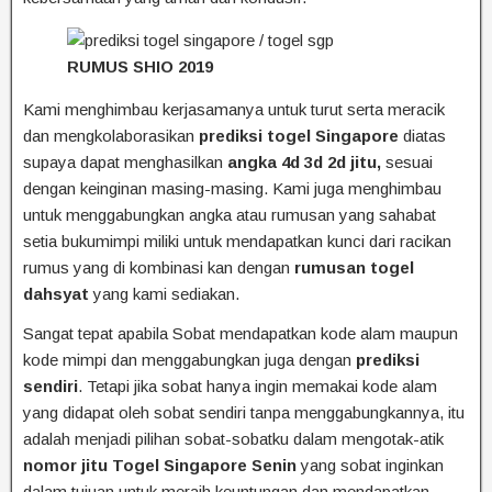
RUMUS SHIO 2019
Kami menghimbau kerjasamanya untuk turut serta meracik
dan mengkolaborasikan
prediksi togel Singapore
diatas
supaya dapat menghasilkan
angka 4d 3d 2d jitu,
sesuai
dengan keinginan masing-masing. Kami juga menghimbau
untuk menggabungkan angka atau rumusan yang sahabat
setia bukumimpi miliki untuk mendapatkan kunci dari racikan
rumus yang di kombinasi kan dengan
rumusan togel
dahsyat
yang kami sediakan.
Sangat tepat apabila Sobat mendapatkan kode alam maupun
kode mimpi dan menggabungkan juga dengan
prediksi
sendiri
. Tetapi jika sobat hanya ingin memakai kode alam
yang didapat oleh sobat sendiri tanpa menggabungkannya, itu
adalah menjadi pilihan sobat-sobatku dalam mengotak-atik
nomor jitu Togel Singapore Senin
yang sobat inginkan
dalam tujuan untuk meraih keuntungan dan mendapatkan