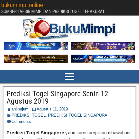
bukumimpi.online
SUMBER TAFSIR MIMPI DAN PREDIKSI TOGEL TERAKURAT
Prediksi Togel Singapore Senin 12
Agustus 2019
ahlinujum
Agustus 11, 2019
PREDIKSI TOGEL
,
PREDIKSI TOGEL SINGAPURA
Comments
Prediksi Togel Singapore
yang kami tampilkan dibawah ini