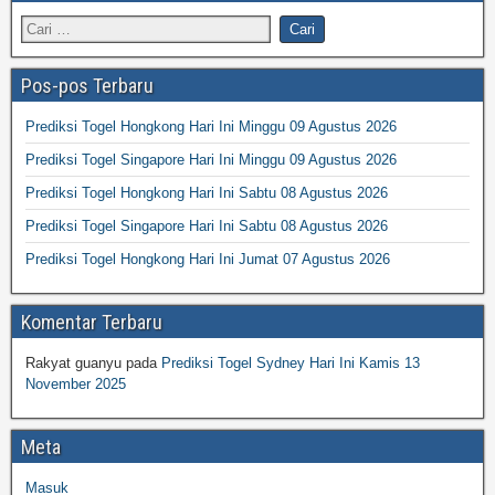
Pos-pos Terbaru
Prediksi Togel Hongkong Hari Ini Minggu 09 Agustus 2026
Prediksi Togel Singapore Hari Ini Minggu 09 Agustus 2026
Prediksi Togel Hongkong Hari Ini Sabtu 08 Agustus 2026
Prediksi Togel Singapore Hari Ini Sabtu 08 Agustus 2026
Prediksi Togel Hongkong Hari Ini Jumat 07 Agustus 2026
Komentar Terbaru
Rakyat guanyu
pada
Prediksi Togel Sydney Hari Ini Kamis 13
November 2025
Meta
Masuk