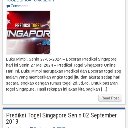
TOGEL SINGAPURA SENIN
Comments
Buku Mimpi, Senin 27-05-2024 – Bocoran Prediksi Singapore
hari ini Senin 27 Mei 2024 – Prediksi Togel Singapore Online
Hari Ini. Buku Mimpi merupakan Prediksi dan Bocoran togel spg
malam yang memberikan angka togel jitu dan akurat setiap hari
secara lengkap dengan rumus togel 2d,3d,4d. Untuk pasaran
togel Singapure. Hasil rekapan ini akan kita bagikan […]
Read Post
Prediksi Togel Singapore Senin 02 September
2019