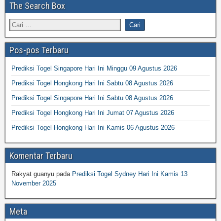
The Search Box
Pos-pos Terbaru
Prediksi Togel Singapore Hari Ini Minggu 09 Agustus 2026
Prediksi Togel Hongkong Hari Ini Sabtu 08 Agustus 2026
Prediksi Togel Singapore Hari Ini Sabtu 08 Agustus 2026
Prediksi Togel Hongkong Hari Ini Jumat 07 Agustus 2026
Prediksi Togel Hongkong Hari Ini Kamis 06 Agustus 2026
Komentar Terbaru
Rakyat guanyu
pada
Prediksi Togel Sydney Hari Ini Kamis 13
November 2025
Meta