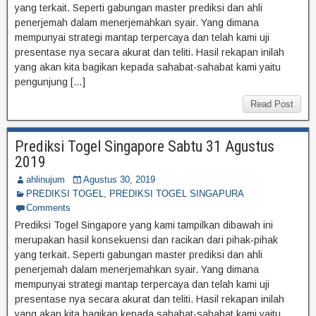
yang terkait. Seperti gabungan master prediksi dan ahli
penerjemah dalam menerjemahkan syair. Yang dimana
mempunyai strategi mantap terpercaya dan telah kami uji
presentase nya secara akurat dan teliti. Hasil rekapan inilah
yang akan kita bagikan kepada sahabat-sahabat kami yaitu
pengunjung […]
Read Post
Prediksi Togel Singapore Sabtu 31 Agustus
2019
ahlinujum
Agustus 30, 2019
PREDIKSI TOGEL
,
PREDIKSI TOGEL SINGAPURA
Comments
Prediksi Togel Singapore yang kami tampilkan dibawah ini
merupakan hasil konsekuensi dan racikan dari pihak-pihak
yang terkait. Seperti gabungan master prediksi dan ahli
penerjemah dalam menerjemahkan syair. Yang dimana
mempunyai strategi mantap terpercaya dan telah kami uji
presentase nya secara akurat dan teliti. Hasil rekapan inilah
yang akan kita bagikan kepada sahabat-sahabat kami yaitu