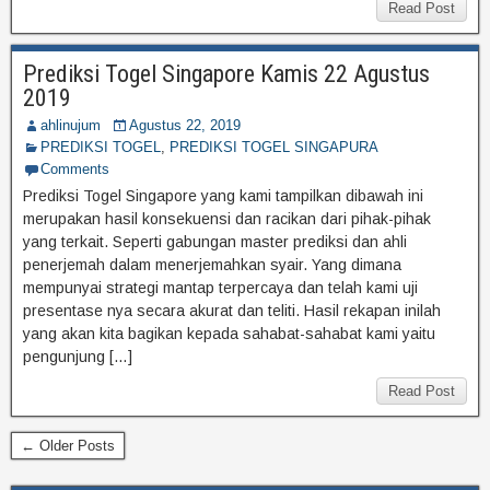
Read Post
Prediksi Togel Singapore Kamis 22 Agustus
2019
ahlinujum
Agustus 22, 2019
PREDIKSI TOGEL
,
PREDIKSI TOGEL SINGAPURA
Comments
Prediksi Togel Singapore yang kami tampilkan dibawah ini
merupakan hasil konsekuensi dan racikan dari pihak-pihak
yang terkait. Seperti gabungan master prediksi dan ahli
penerjemah dalam menerjemahkan syair. Yang dimana
mempunyai strategi mantap terpercaya dan telah kami uji
presentase nya secara akurat dan teliti. Hasil rekapan inilah
yang akan kita bagikan kepada sahabat-sahabat kami yaitu
pengunjung […]
Read Post
← Older Posts