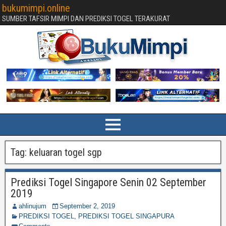
bukumimpi.online
SUMBER TAFSIR MIMPI DAN PREDIKSI TOGEL TERAKURAT
Tag:
keluaran togel sgp
Prediksi Togel Singapore Senin 02 September
2019
ahlinujum
September 2, 2019
PREDIKSI TOGEL
,
PREDIKSI TOGEL SINGAPURA