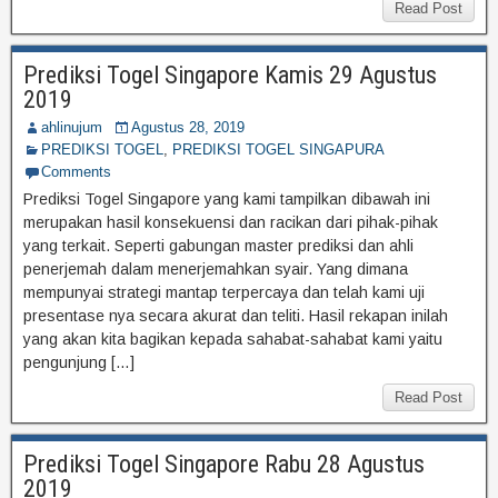
Read Post
Prediksi Togel Singapore Kamis 29 Agustus
2019
ahlinujum
Agustus 28, 2019
PREDIKSI TOGEL
,
PREDIKSI TOGEL SINGAPURA
Comments
Prediksi Togel Singapore yang kami tampilkan dibawah ini
merupakan hasil konsekuensi dan racikan dari pihak-pihak
yang terkait. Seperti gabungan master prediksi dan ahli
penerjemah dalam menerjemahkan syair. Yang dimana
mempunyai strategi mantap terpercaya dan telah kami uji
presentase nya secara akurat dan teliti. Hasil rekapan inilah
yang akan kita bagikan kepada sahabat-sahabat kami yaitu
pengunjung […]
Read Post
Prediksi Togel Singapore Rabu 28 Agustus
2019