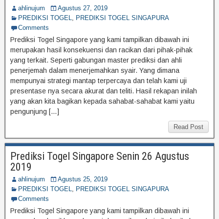
ahlinujum
Agustus 27, 2019
PREDIKSI TOGEL
,
PREDIKSI TOGEL SINGAPURA
Comments
Prediksi Togel Singapore yang kami tampilkan dibawah ini
merupakan hasil konsekuensi dan racikan dari pihak-pihak
yang terkait. Seperti gabungan master prediksi dan ahli
penerjemah dalam menerjemahkan syair. Yang dimana
mempunyai strategi mantap terpercaya dan telah kami uji
presentase nya secara akurat dan teliti. Hasil rekapan inilah
yang akan kita bagikan kepada sahabat-sahabat kami yaitu
pengunjung […]
Read Post
Prediksi Togel Singapore Senin 26 Agustus
2019
ahlinujum
Agustus 25, 2019
PREDIKSI TOGEL
,
PREDIKSI TOGEL SINGAPURA
Comments
Prediksi Togel Singapore yang kami tampilkan dibawah ini