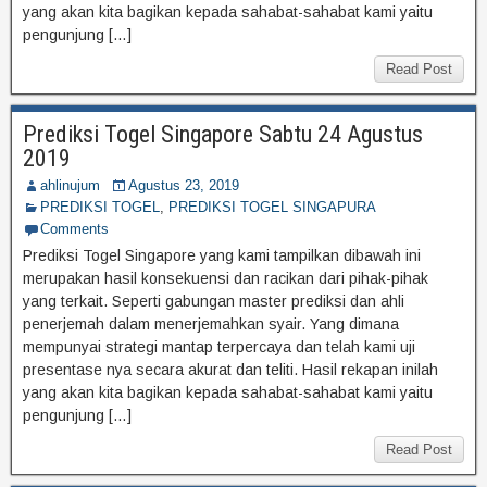
yang akan kita bagikan kepada sahabat-sahabat kami yaitu
pengunjung […]
Read Post
Prediksi Togel Singapore Sabtu 24 Agustus
2019
ahlinujum
Agustus 23, 2019
PREDIKSI TOGEL
,
PREDIKSI TOGEL SINGAPURA
Comments
Prediksi Togel Singapore yang kami tampilkan dibawah ini
merupakan hasil konsekuensi dan racikan dari pihak-pihak
yang terkait. Seperti gabungan master prediksi dan ahli
penerjemah dalam menerjemahkan syair. Yang dimana
mempunyai strategi mantap terpercaya dan telah kami uji
presentase nya secara akurat dan teliti. Hasil rekapan inilah
yang akan kita bagikan kepada sahabat-sahabat kami yaitu
pengunjung […]
Read Post