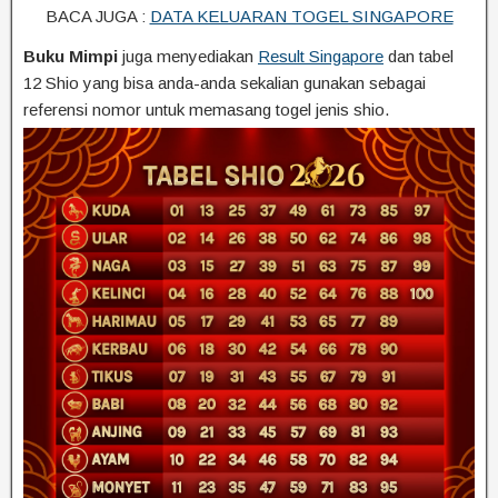
BACA JUGA :
DATA KELUARAN TOGEL SINGAPORE
Buku Mimpi
juga menyediakan
Result Singapore
dan tabel
12 Shio yang bisa anda-anda sekalian gunakan sebagai
referensi nomor untuk memasang togel jenis shio.