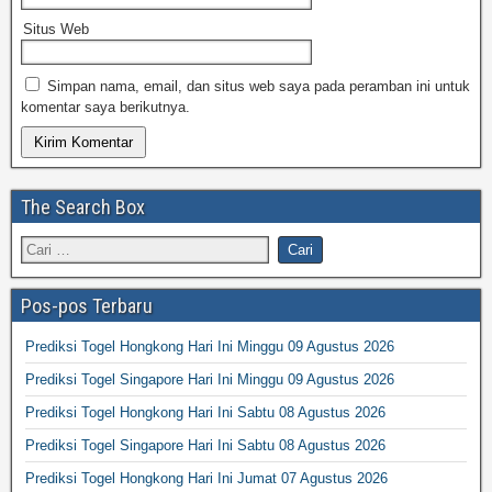
Situs Web
Simpan nama, email, dan situs web saya pada peramban ini untuk
komentar saya berikutnya.
The Search Box
Pos-pos Terbaru
Prediksi Togel Hongkong Hari Ini Minggu 09 Agustus 2026
Prediksi Togel Singapore Hari Ini Minggu 09 Agustus 2026
Prediksi Togel Hongkong Hari Ini Sabtu 08 Agustus 2026
Prediksi Togel Singapore Hari Ini Sabtu 08 Agustus 2026
Prediksi Togel Hongkong Hari Ini Jumat 07 Agustus 2026