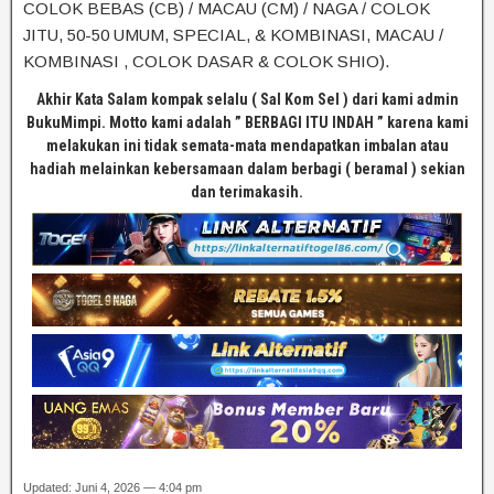
COLOK BEBAS (CB) / MACAU (CM) / NAGA / COLOK
JITU, 50-50 UMUM, SPECIAL, & KOMBINASI, MACAU /
KOMBINASI , COLOK DASAR & COLOK SHIO).
Akhir Kata Salam kompak selalu ( Sal Kom Sel ) dari kami admin
BukuMimpi. Motto kami adalah ” BERBAGI ITU INDAH ” karena kami
melakukan ini tidak semata-mata mendapatkan imbalan atau
hadiah melainkan kebersamaan dalam berbagi ( beramal ) sekian
dan terimakasih.
Updated: Juni 4, 2026 — 4:04 pm