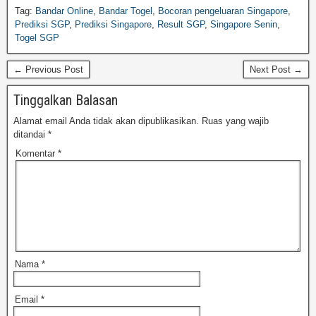
Tag:
Bandar Online
,
Bandar Togel
,
Bocoran pengeluaran Singapore
,
Prediksi SGP
,
Prediksi Singapore
,
Result SGP
,
Singapore Senin
,
Togel SGP
← Previous Post
Next Post →
Tinggalkan Balasan
Alamat email Anda tidak akan dipublikasikan.
Ruas yang wajib
ditandai
*
Komentar
*
Nama
*
Email
*