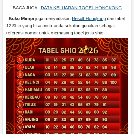
BACA JUGA :
DATA KELUARAN TOGEL HONGKONG
Buku Mimpi
juga menyediakan
Result Hongkong
dan tabel
12 Shio yang bisa anda-anda sekalian gunakan sebagai
referensi nomor untuk memasang togel jenis shio.