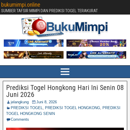
bukumimpi.online
SUMBER TAFSIR MIMPI DAN PREDIKSI TOGEL TERAKURAT
Prediksi Togel Hongkong Hari Ini Senin 08
Juni 2026
jelangkung
Juni 8, 2026
PREDIKSI TOGEL
,
PREDIKSI TOGEL HONGKONG
,
PREDIKSI
TOGEL HONGKONG SENIN
Comments