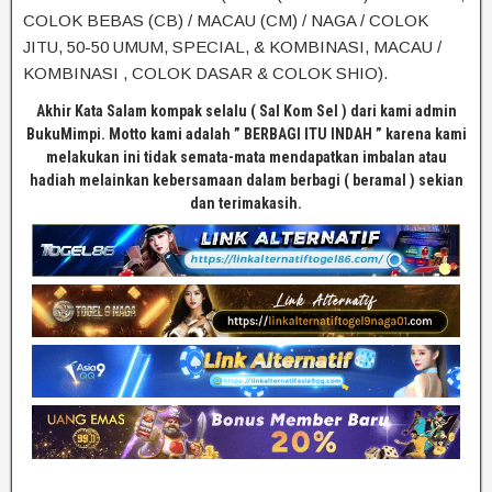
COLOK BEBAS (CB) / MACAU (CM) / NAGA / COLOK
JITU, 50-50 UMUM, SPECIAL, & KOMBINASI, MACAU /
KOMBINASI , COLOK DASAR & COLOK SHIO).
Akhir Kata Salam kompak selalu ( Sal Kom Sel ) dari kami admin
BukuMimpi. Motto kami adalah ” BERBAGI ITU INDAH ” karena kami
melakukan ini tidak semata-mata mendapatkan imbalan atau
hadiah melainkan kebersamaan dalam berbagi ( beramal ) sekian
dan terimakasih.