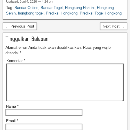
Updated: Juni 4, 2026 — 4:24 pm
Tag:
Bandar Online
,
Bandar Togel
,
Hongkong Hari ini
,
Hongkong
Senin
,
hongkong togel
,
Prediksi Hongkong
,
Prediksi Togel Hongkong
← Previous Post
Next Post →
Tinggalkan Balasan
Alamat email Anda tidak akan dipublikasikan.
Ruas yang wajib
ditandai
*
Komentar
*
Nama
*
Email
*