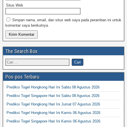
Situs Web
Simpan nama, email, dan situs web saya pada peramban ini untuk
komentar saya berikutnya.
The Search Box
Pos-pos Terbaru
Prediksi Togel Hongkong Hari Ini Sabtu 08 Agustus 2026
Prediksi Togel Singapore Hari Ini Sabtu 08 Agustus 2026
Prediksi Togel Hongkong Hari Ini Jumat 07 Agustus 2026
Prediksi Togel Hongkong Hari Ini Kamis 06 Agustus 2026
Prediksi Togel Singapore Hari Ini Kamis 06 Agustus 2026