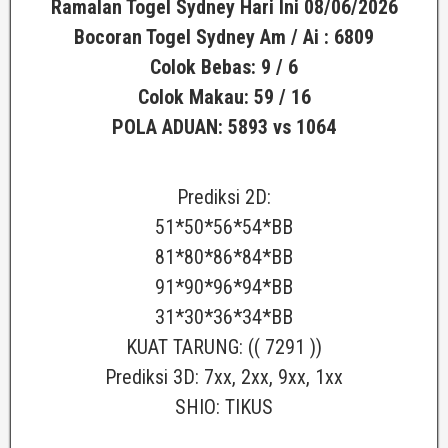
Ramalan Togel Sydney Hari Ini 08/06/2026
Bocoran Togel Sydney
Am / Ai : 6809
Colok Bebas: 9 / 6
Colok Makau: 59 / 16
POLA ADUAN: 5893 vs 1064
Prediksi 2D:
51*50*56*54*BB
81*80*86*84*BB
91*90*96*94*BB
31*30*36*34*BB
KUAT TARUNG: (( 7291 ))
Prediksi 3D: 7xx, 2xx, 9xx, 1xx
SHIO: TIKUS