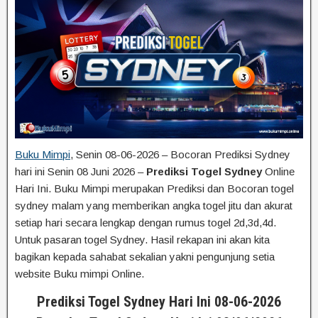
Buku Mimpi
, Senin 08-06-2026 – Bocoran Prediksi Sydney
hari ini Senin 08 Juni 2026 –
Prediksi Togel Sydney
Online
Hari Ini. Buku Mimpi merupakan Prediksi dan Bocoran togel
sydney malam yang memberikan angka togel jitu dan akurat
setiap hari secara lengkap dengan rumus togel 2d,3d,4d.
Untuk pasaran togel Sydney. Hasil rekapan ini akan kita
bagikan kepada sahabat sekalian yakni pengunjung setia
website Buku mimpi Online.
Prediksi Togel Sydney Hari Ini 08-06-2026