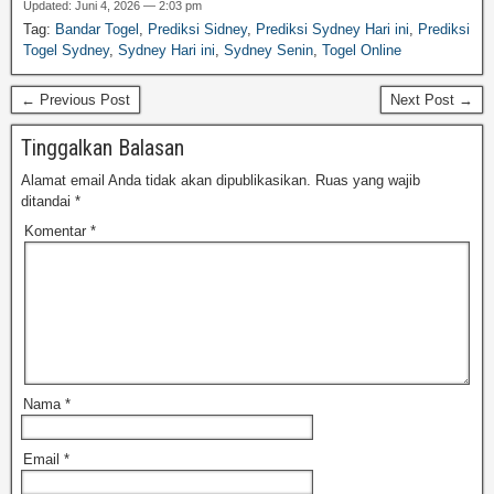
Updated: Juni 4, 2026 — 2:03 pm
Tag:
Bandar Togel
,
Prediksi Sidney
,
Prediksi Sydney Hari ini
,
Prediksi
Togel Sydney
,
Sydney Hari ini
,
Sydney Senin
,
Togel Online
← Previous Post
Next Post →
Tinggalkan Balasan
Alamat email Anda tidak akan dipublikasikan.
Ruas yang wajib
ditandai
*
Komentar
*
Nama
*
Email
*