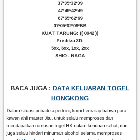
37*35*32*39
47*45*42*49
67*65*62*69
07*05*02*09*BB
KUAT TARUNG: (( 0942 ))
Prediksi 3D:
5xx, 6xx, 1xx, 2xx
SHIO : NAGA
BACA JUGA :
DATA KELUARAN TOGEL
HONGKONG
Dalam situasi pribadi seperti ini, kami berharap bahwa para
kawan ahli master Jitu, untuk selalu memproses dan
mendapatkan rumusan togel
HK
dalam keadaan sehat, dan
juga selalu hindari minuman alcohol selama memproses