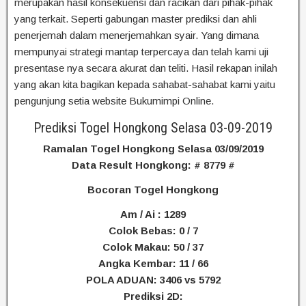
merupakan hasil konsekuensi dan racikan dari pihak-pihak
yang terkait. Seperti gabungan master prediksi dan ahli
penerjemah dalam menerjemahkan syair. Yang dimana
mempunyai strategi mantap terpercaya dan telah kami uji
presentase nya secara akurat dan teliti. Hasil rekapan inilah
yang akan kita bagikan kepada sahabat-sahabat kami yaitu
pengunjung setia website Bukumimpi Online.
Prediksi Togel Hongkong Selasa 03-09-2019
Ramalan Togel Hongkong Selasa 03/09/2019
Data Result Hongkong: # 8779 #
Bocoran Togel Hongkong
Am / Ai : 1289
Colok Bebas: 0 / 7
Colok Makau: 50 / 37
Angka Kembar: 11 / 66
POLA ADUAN: 3406 vs 5792
Prediksi 2D: