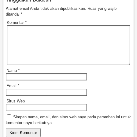
Alamat email Anda tidak akan dipublikasikan.
Ruas yang wajib
ditandai
*
Komentar
*
Nama
*
Email
*
Situs Web
Simpan nama, email, dan situs web saya pada peramban ini untuk
komentar saya berikutnya.