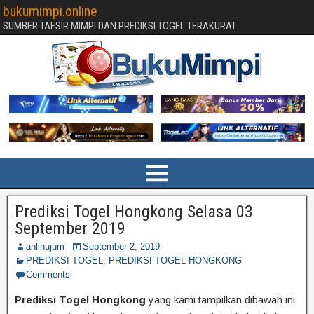
bukumimpi.online
SUMBER TAFSIR MIMPI DAN PREDIKSI TOGEL TERAKURAT
Prediksi Togel Hongkong Selasa 03
September 2019
ahlinujum
September 2, 2019
PREDIKSI TOGEL
,
PREDIKSI TOGEL HONGKONG
Comments
Prediksi Togel Hongkong
yang kami tampilkan dibawah ini