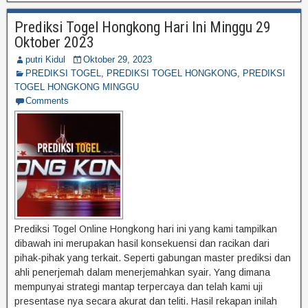
Prediksi Togel Hongkong Hari Ini Minggu 29
Oktober 2023
putri Kidul
Oktober 29, 2023
PREDIKSI TOGEL
,
PREDIKSI TOGEL HONGKONG
,
PREDIKSI
TOGEL HONGKONG MINGGU
Comments
Prediksi Togel Online Hongkong hari ini yang kami tampilkan
dibawah ini merupakan hasil konsekuensi dan racikan dari
pihak-pihak yang terkait. Seperti gabungan master prediksi dan
ahli penerjemah dalam menerjemahkan syair. Yang dimana
mempunyai strategi mantap terpercaya dan telah kami uji
presentase nya secara akurat dan teliti. Hasil rekapan inilah