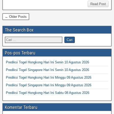
Read Post
← Older Posts
The Search Box
Pos-pos Terbaru
Prediksi Togel Hongkong Hari Ini Senin 10 Agustus 2026
Prediksi Togel Singapore Hari Ini Senin 10 Agustus 2026
Prediksi Togel Hongkong Hari Ini Minggu 09 Agustus 2026
Prediksi Togel Singapore Hari Ini Minggu 09 Agustus 2026
Prediksi Togel Hongkong Hari Ini Sabtu 08 Agustus 2026
Komentar Terbaru