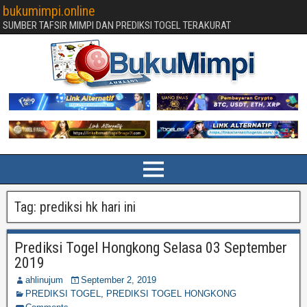
bukumimpi.online
SUMBER TAFSIR MIMPI DAN PREDIKSI TOGEL TERAKURAT
Tag:
prediksi hk hari ini
Prediksi Togel Hongkong Selasa 03 September
2019
ahlinujum
September 2, 2019
PREDIKSI TOGEL
,
PREDIKSI TOGEL HONGKONG