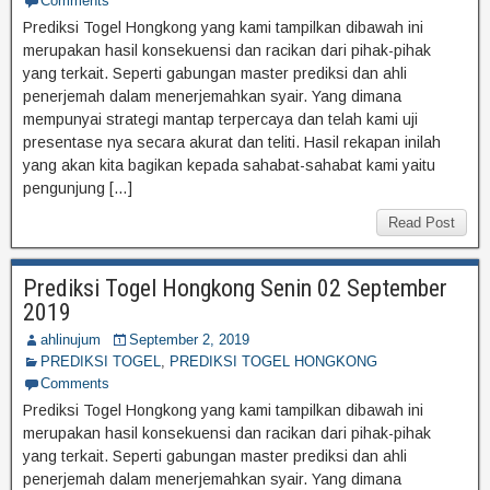
Comments
Prediksi Togel Hongkong yang kami tampilkan dibawah ini
merupakan hasil konsekuensi dan racikan dari pihak-pihak
yang terkait. Seperti gabungan master prediksi dan ahli
penerjemah dalam menerjemahkan syair. Yang dimana
mempunyai strategi mantap terpercaya dan telah kami uji
presentase nya secara akurat dan teliti. Hasil rekapan inilah
yang akan kita bagikan kepada sahabat-sahabat kami yaitu
pengunjung […]
Read Post
Prediksi Togel Hongkong Senin 02 September
2019
ahlinujum
September 2, 2019
PREDIKSI TOGEL
,
PREDIKSI TOGEL HONGKONG
Comments
Prediksi Togel Hongkong yang kami tampilkan dibawah ini
merupakan hasil konsekuensi dan racikan dari pihak-pihak
yang terkait. Seperti gabungan master prediksi dan ahli
penerjemah dalam menerjemahkan syair. Yang dimana