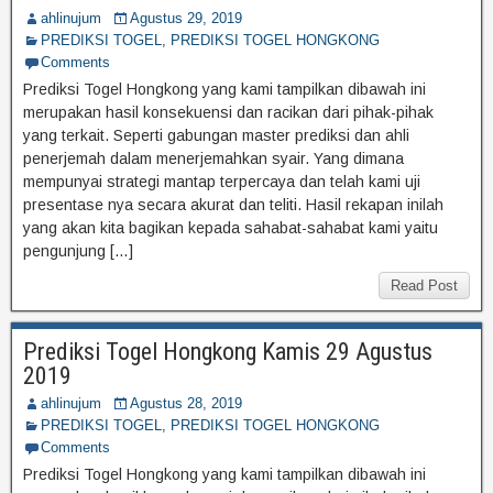
ahlinujum
Agustus 29, 2019
PREDIKSI TOGEL
,
PREDIKSI TOGEL HONGKONG
Comments
Prediksi Togel Hongkong yang kami tampilkan dibawah ini
merupakan hasil konsekuensi dan racikan dari pihak-pihak
yang terkait. Seperti gabungan master prediksi dan ahli
penerjemah dalam menerjemahkan syair. Yang dimana
mempunyai strategi mantap terpercaya dan telah kami uji
presentase nya secara akurat dan teliti. Hasil rekapan inilah
yang akan kita bagikan kepada sahabat-sahabat kami yaitu
pengunjung […]
Read Post
Prediksi Togel Hongkong Kamis 29 Agustus
2019
ahlinujum
Agustus 28, 2019
PREDIKSI TOGEL
,
PREDIKSI TOGEL HONGKONG
Comments
Prediksi Togel Hongkong yang kami tampilkan dibawah ini