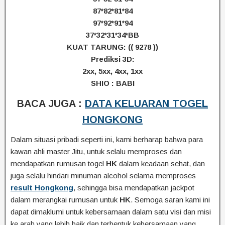
87*82*81*84
97*92*91*94
37*32*31*34*BB
KUAT TARUNG: (( 9278 ))
Prediksi 3D:
2xx, 5xx, 4xx, 1xx
SHIO : BABI
BACA JUGA :
DATA KELUARAN TOGEL
HONGKONG
Dalam situasi pribadi seperti ini, kami berharap bahwa para
kawan ahli master Jitu, untuk selalu memproses dan
mendapatkan rumusan togel
HK
dalam keadaan sehat, dan
juga selalu hindari minuman alcohol selama memproses
result Hongkong
, sehingga bisa mendapatkan jackpot
dalam merangkai rumusan untuk
HK
. Semoga saran kami ini
dapat dimaklumi untuk kebersamaan dalam satu visi dan misi
ke arah yang lebih baik dan terbentuk kebersamaan yang