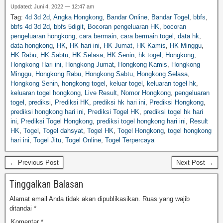
Updated: Juni 4, 2022 — 12:47 am
Tag:
4d 3d 2d
,
Angka Hongkong
,
Bandar Online
,
Bandar Togel
,
bbfs
,
bbfs 4d 3d 2d
,
bbfs 5digit
,
Bocoran pengeluaran HK
,
bocoran
pengeluaran hongkong
,
cara bermain
,
cara bermain togel
,
data hk
,
data hongkong
,
HK
,
HK hari ini
,
HK Jumat
,
HK Kamis
,
HK Minggu
,
HK Rabu
,
HK Sabtu
,
HK Selasa
,
HK Senin
,
hk togel
,
Hongkong
,
Hongkong Hari ini
,
Hongkong Jumat
,
Hongkong Kamis
,
Hongkong
Minggu
,
Hongkong Rabu
,
Hongkong Sabtu
,
Hongkong Selasa
,
Hongkong Senin
,
hongkong togel
,
keluar togel
,
keluaran togel hk
,
keluaran togel hongkong
,
Live Result
,
Nomor Hongkong
,
pengeluaran
togel
,
prediksi
,
Prediksi HK
,
prediksi hk hari ini
,
Prediksi Hongkong
,
prediksi hongkong hari ini
,
Prediksi Togel HK
,
prediksi togel hk hari
ini
,
Prediksi Togel Hongkong
,
prediksi togel hongkong hari ini
,
Result
HK
,
Togel
,
Togel dahsyat
,
Togel HK
,
Togel Hongkong
,
togel hongkong
hari ini
,
Togel Jitu
,
Togel Online
,
Togel Terpercaya
← Previous Post
Next Post →
Tinggalkan Balasan
Alamat email Anda tidak akan dipublikasikan.
Ruas yang wajib
ditandai
*
Komentar
*