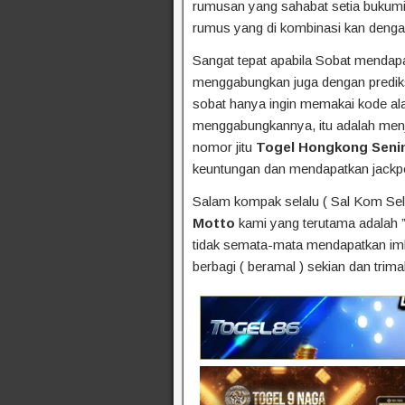
rumusan yang sahabat setia bukumim
rumus yang di kombinasi kan denga
Sangat tepat apabila Sobat menda
menggabungkan juga dengan prediks
sobat hanya ingin memakai kode ala
menggabungkannya, itu adalah menj
nomor jitu
Togel Hongkong Seni
keuntungan dan mendapatkan jackp
Salam kompak selalu ( Sal Kom Sel
Motto
kami yang terutama adalah 
tidak semata-mata mendapatkan im
berbagi ( beramal ) sekian dan trima