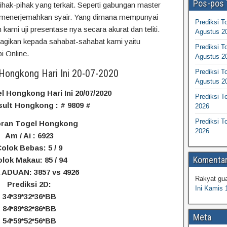
Pos-pos 
pihak-pihak yang terkait. Seperti gabungan master
m menerjemahkan syair. Yang dimana mempunyai
Prediksi T
 kami uji presentase nya secara akurat dan teliti.
Agustus 2
 bagikan kepada sahabat-sahabat kami yaitu
Prediksi T
i Online.
Agustus 2
 Hongkong Hari Ini 20-07-2020
Prediksi T
Agustus 2
 Hongkong Hari Ini 20/07/2020
Prediksi T
ult Hongkong : # 9809 #
2026
Prediksi T
ran Togel Hongkong
2026
Am / Ai : 6923
olok Bebas: 5 / 9
Komentar
lok Makau: 85 / 94
 ADUAN: 3857 vs 4926
Rakyat gu
Prediksi 2D:
Ini Kamis
34*39*32*36*BB
84*89*82*86*BB
Meta
54*59*52*56*BB