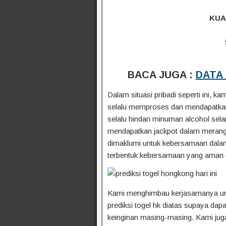
KUAT
BACA JUGA :
DATA
Dalam situasi pribadi seperti ini, k
selalu memproses dan mendapatkan
selalu hindari minuman alcohol s
mendapatkan jackpot dalam merang
dimaklumi untuk kebersamaan dalam 
terbentuk kebersamaan yang aman 
Kami menghimbau kerjasamanya unt
prediksi togel hk diatas supaya da
keinginan masing-masing. Kami ju