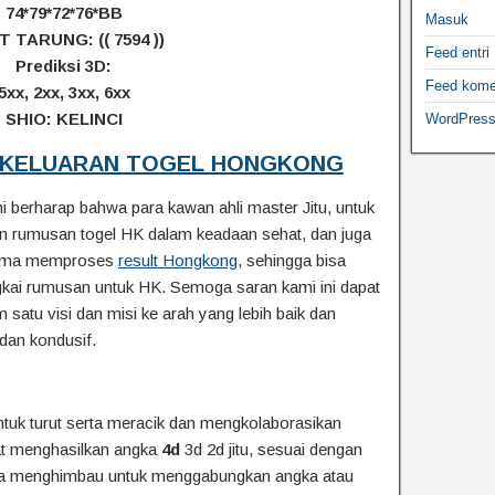
74*79*72*76*BB
Masuk
 TARUNG: (( 7594 ))
Feed entri
Prediksi 3D:
Feed kome
5xx, 2xx, 3xx, 6xx
SHIO: KELINCI
WordPress
 KELUARAN TOGEL HONGKONG
ami berharap bahwa para kawan ahli master Jitu, untuk
 rumusan togel HK dalam keadaan sehat, dan juga
elama memproses
result Hongkong
, sehingga bisa
kai rumusan untuk HK. Semoga saran kami ini dapat
satu visi dan misi ke arah yang lebih baik dan
dan kondusif.
uk turut serta meracik dan mengkolaborasikan
pat menghasilkan angka
4d
3d 2d jitu, sesuai dengan
ga menghimbau untuk menggabungkan angka atau