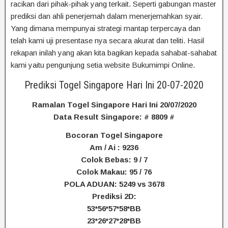
racikan dari pihak-pihak yang terkait. Seperti gabungan master
prediksi dan ahli penerjemah dalam menerjemahkan syair.
Yang dimana mempunyai strategi mantap terpercaya dan
telah kami uji presentase nya secara akurat dan teliti. Hasil
rekapan inilah yang akan kita bagikan kepada sahabat-sahabat
kami yaitu pengunjung setia website Bukumimpi Online.
Prediksi Togel Singapore Hari Ini 20-07-2020
Ramalan Togel Singapore Hari Ini 20/07/2020
Data Result Singapore: # 8809 #
Bocoran Togel Singapore
Am / Ai : 9236
Colok Bebas: 9 / 7
Colok Makau: 95 / 76
POLA ADUAN: 5249 vs 3678
Prediksi 2D:
53*56*57*58*BB
23*26*27*28*BB