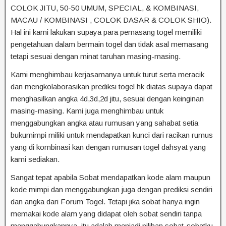
COLOK JITU, 50-50 UMUM, SPECIAL, & KOMBINASI,
MACAU / KOMBINASI , COLOK DASAR & COLOK SHIO).
Hal ini kami lakukan supaya para pemasang togel memiliki
pengetahuan dalam bermain togel dan tidak asal memasang
tetapi sesuai dengan minat taruhan masing-masing.
Kami menghimbau kerjasamanya untuk turut serta meracik
dan mengkolaborasikan prediksi togel hk diatas supaya dapat
menghasilkan angka 4d,3d,2d jitu, sesuai dengan keinginan
masing-masing. Kami juga menghimbau untuk
menggabungkan angka atau rumusan yang sahabat setia
bukumimpi miliki untuk mendapatkan kunci dari racikan rumus
yang di kombinasi kan dengan rumusan togel dahsyat yang
kami sediakan.
Sangat tepat apabila Sobat mendapatkan kode alam maupun
kode mimpi dan menggabungkan juga dengan prediksi sendiri
dan angka dari Forum Togel. Tetapi jika sobat hanya ingin
memakai kode alam yang didapat oleh sobat sendiri tanpa
menggabungkannya, itu adalah menjadi pilihan sobat-sobatku