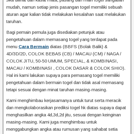
mudah, namun setiap jenis pasangan togel memiliki sebuah
aturan agar kalian tidak melakukan kesalahan saat melakukan
taruhan.
Bagi pemain pemula juga disediakan petunjuk atau
pengetahuan dalam memasang togel yang terdapat pada
menu
Cara Bermain
diatas (BBFS (Bolak Balik) &
4D/3D/2D, COLOK BEBAS (CB) / MACAU (CM) / NAGA /
COLOK JITU, 50-50 UMUM, SPECIAL, & KOMBINASI,
MACAU / KOMBINASI , COLOK DASAR & COLOK SHIO).
Hal ini kami lakukan supaya para pemasang togel memiliki
pengetahuan dalam bermain togel dan tidak asal memasang
tetapi sesuai dengan minat taruhan masing-masing.
Kami menghimbau kerjasamanya untuk turut serta meracik
dan mengkolaborasikan prediksi togel hk diatas supaya dapat
menghasilkan angka 4d,3d,2d jitu, sesuai dengan keinginan
masing-masing. Kami juga menghimbau untuk
menggabungkan angka atau rumusan yang sahabat setia