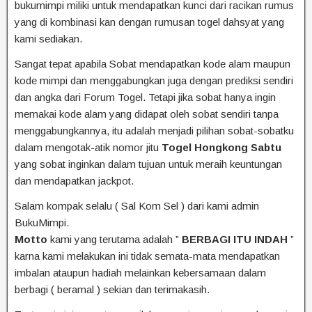
bukumimpi miliki untuk mendapatkan kunci dari racikan rumus
yang di kombinasi kan dengan rumusan togel dahsyat yang
kami sediakan.
Sangat tepat apabila Sobat mendapatkan kode alam maupun
kode mimpi dan menggabungkan juga dengan prediksi sendiri
dan angka dari Forum Togel. Tetapi jika sobat hanya ingin
memakai kode alam yang didapat oleh sobat sendiri tanpa
menggabungkannya, itu adalah menjadi pilihan sobat-sobatku
dalam mengotak-atik nomor jitu
Togel Hongkong Sabtu
yang sobat inginkan dalam tujuan untuk meraih keuntungan
dan mendapatkan jackpot.
Salam kompak selalu ( Sal Kom Sel ) dari kami admin
BukuMimpi.
Motto
kami yang terutama adalah ”
BERBAGI ITU INDAH
”
karna kami melakukan ini tidak semata-mata mendapatkan
imbalan ataupun hadiah melainkan kebersamaan dalam
berbagi ( beramal ) sekian dan terimakasih.