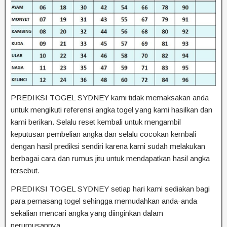
PREDIKSI TOGEL SYDNEY kami tidak memaksakan anda
untuk mengikuti referensi angka togel yang kami hasilkan dan
kami berikan. Selalu reset kembali untuk mengambil
keputusan pembelian angka dan selalu cocokan kembali
dengan hasil prediksi sendiri karena kami sudah melakukan
berbagai cara dan rumus jitu untuk mendapatkan hasil angka
tersebut.
PREDIKSI TOGEL SYDNEY setiap hari kami sediakan bagi
para pemasang togel sehingga memudahkan anda-anda
sekalian mencari angka yang diinginkan dalam
perumusannya.