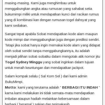
masing-masing. Kami juga menghimbau untuk
menggabungkan angka atau rumusan yang sahabat setia
bukumimpi miliki untuk mendapatkan kunci dari racikan rumus
yang di kombinasi kan dengan rumusan togel dahsyat yang
kami sediakan.
Sangat tepat apabila Sobat mendapatkan kode alam maupun
kode mimpi dan menggabungkan juga dengan prediksi sendiri.
Tetapi jika sobat hanya ingin memakai kode alam yang didapat
oleh sobat sendiri tanpa menggabungkannya, itu adalah
menjadi pilihan sobat-sobatku dalam mengotak-atik nomor jitu
Togel Sydney Minggu
yang sobat inginkan dalam tujuan
untuk meraih keuntungan dan mendapatkan jackpot.
Salam kompak selalu ( Sal Kom Sel ) dari kami admin
BukuMimpi.
Motto
: kami yang terutama adalah ”
BERBAGI ITU INDAH
”
karna kami melakukan ini tidak semata-mata mendapatkan
imbalan ataupun hadiah melainkan kebersamaan dalam
berbagi ( beramal ) sekian dan terimakasih.