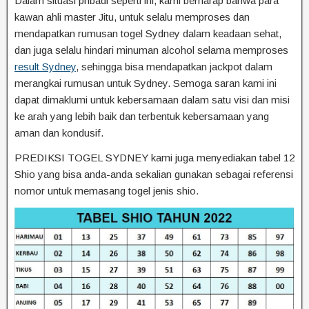
Dalam situasi pribadi seperti ini, kami berharap bahwa para
kawan ahli master Jitu, untuk selalu memproses dan
mendapatkan rumusan togel Sydney dalam keadaan sehat,
dan juga selalu hindari minuman alcohol selama memproses
result Sydney
, sehingga bisa mendapatkan jackpot dalam
merangkai rumusan untuk Sydney. Semoga saran kami ini
dapat dimaklumi untuk kebersamaan dalam satu visi dan misi
ke arah yang lebih baik dan terbentuk kebersamaan yang
aman dan kondusif.
PREDIKSI TOGEL SYDNEY kami juga menyediakan tabel 12
Shio yang bisa anda-anda sekalian gunakan sebagai referensi
nomor untuk memasang togel jenis shio.