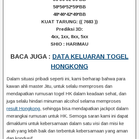
58*56*52*59*BB
48*46*42*49*BB
KUAT TARUNG: (( 7683 ))
Prediksi 3D:
4xx, 1xx, 8xx, 5xx
SHIO : HARIMAU
BACA JUGA :
DATA KELUARAN TOGEL
HONGKONG
Dalam situasi pribadi seperti ini, kami berharap bahwa para
kawan ahli master Jitu, untuk selalu memproses dan
mendapatkan rumusan togel HK dalam keadaan sehat, dan
juga selalu hindari minuman alcohol selama memproses
result Hongkong
, sehingga bisa mendapatkan jackpot dalam
merangkai rumusan untuk HK. Semoga saran kami ini dapat
dimaklumi untuk kebersamaan dalam satu visi dan misi ke
arah yang lebih baik dan terbentuk kebersamaan yang aman
dan kondusif.