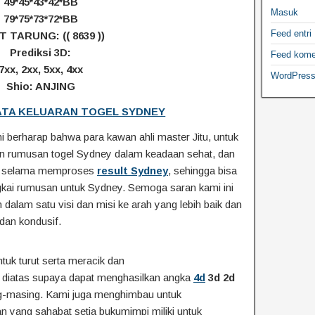
49*45*43*42*BB
Masuk
79*75*73*72*BB
Feed entri
 TARUNG: (( 8639 ))
Prediksi 3D:
Feed kome
7xx, 2xx, 5xx, 4xx
WordPress
Shio: ANJING
ATA KELUARAN TOGEL SYDNEY
ami berharap bahwa para kawan ahli master Jitu, untuk
 rumusan togel Sydney dalam keadaan sehat, dan
hol selama memproses
result Sydney
, sehingga bisa
kai rumusan untuk Sydney. Semoga saran kami ini
dalam satu visi dan misi ke arah yang lebih baik dan
dan kondusif.
k turut serta meracik dan
 diatas supaya dapat menghasilkan angka
4d
3d 2d
ing-masing. Kami juga menghimbau untuk
yang sahabat setia bukumimpi miliki untuk