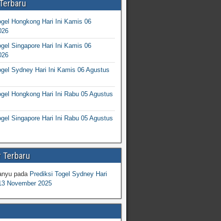
Terbaru
ogel Hongkong Hari Ini Kamis 06
026
ogel Singapore Hari Ini Kamis 06
026
ogel Sydney Hari Ini Kamis 06 Agustus
ogel Hongkong Hari Ini Rabu 05 Agustus
ogel Singapore Hari Ini Rabu 05 Agustus
 Terbaru
anyu
pada
Prediksi Togel Sydney Hari
 13 November 2025