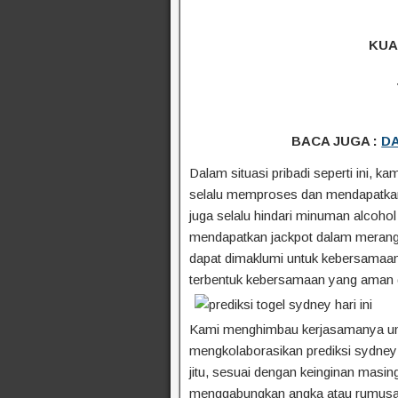
KUAT
BACA JUGA :
D
Dalam situasi pribadi seperti ini, k
selalu memproses dan mendapatkan
juga selalu hindari minuman alco
mendapatkan jackpot dalam merang
dapat dimaklumi untuk kebersamaan 
terbentuk kebersamaan yang aman 
Kami menghimbau kerjasamanya untu
mengkolaborasikan prediksi sydney
jitu, sesuai dengan keinginan mas
menggabungkan angka atau rumusan 