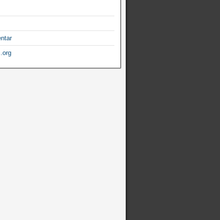
ntar
.org