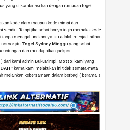
mus yang di kombinasi kan dengan rumusan togel
patkan kode alam maupun kode mimpi dan
 sendiri. Tetapi jika sobat hanya ingin memakai kode
ri tanpa menggabungkannya, itu adalah menjadi pilihan
 nomor jitu
Togel Sydney Minggu
yang sobat
 keuntungan dan mendapatkan jackpot.
 ) dari kami admin BukuMimpi.
Motto
: kami yang
NDAH
” karna kami melakukan ini tidak semata-mata
h melainkan kebersamaan dalam berbagi ( beramal )