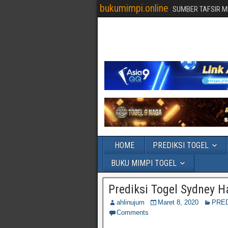
bukumimpi.online
SUMBER TAFSIR M
HOME
PREDIKSI TOGEL
BUKU MIMPI TOGEL
Prediksi Togel Sydney H
ahlinujum
Maret 8, 2020
PRED
Comments