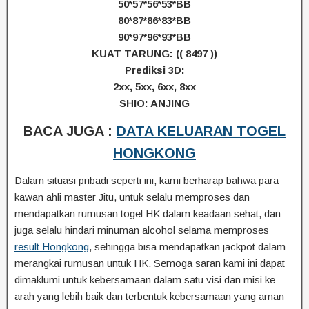
50*57*56*53*BB
80*87*86*83*BB
90*97*96*93*BB
KUAT TARUNG: (( 8497 ))
Prediksi 3D:
2xx, 5xx, 6xx, 8xx
SHIO: ANJING
BACA JUGA :
DATA KELUARAN TOGEL
HONGKONG
Dalam situasi pribadi seperti ini, kami berharap bahwa para
kawan ahli master Jitu, untuk selalu memproses dan
mendapatkan rumusan togel HK dalam keadaan sehat, dan
juga selalu hindari minuman alcohol selama memproses
result Hongkong
, sehingga bisa mendapatkan jackpot dalam
merangkai rumusan untuk HK. Semoga saran kami ini dapat
dimaklumi untuk kebersamaan dalam satu visi dan misi ke
arah yang lebih baik dan terbentuk kebersamaan yang aman