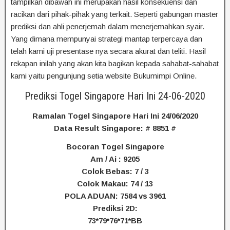
tampilkan dibawah ini merupakan hasil konsekuensi dan
racikan dari pihak-pihak yang terkait. Seperti gabungan master
prediksi dan ahli penerjemah dalam menerjemahkan syair.
Yang dimana mempunyai strategi mantap terpercaya dan
telah kami uji presentase nya secara akurat dan teliti. Hasil
rekapan inilah yang akan kita bagikan kepada sahabat-sahabat
kami yaitu pengunjung setia website Bukumimpi Online.
Prediksi Togel Singapore Hari Ini 24-06-2020
Ramalan Togel Singapore Hari Ini 24/06/2020
Data Result Singapore: # 8851 #
Bocoran Togel Singapore
Am / Ai : 9205
Colok Bebas: 7 / 3
Colok Makau: 74 / 13
POLA ADUAN: 7584 vs 3961
Prediksi 2D:
73*79*76*71*BB