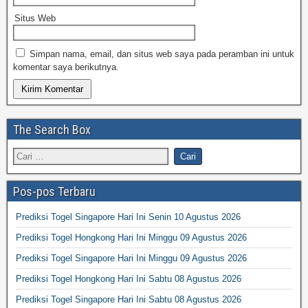
Situs Web
Simpan nama, email, dan situs web saya pada peramban ini untuk
komentar saya berikutnya.
The Search Box
Pos-pos Terbaru
Prediksi Togel Singapore Hari Ini Senin 10 Agustus 2026
Prediksi Togel Hongkong Hari Ini Minggu 09 Agustus 2026
Prediksi Togel Singapore Hari Ini Minggu 09 Agustus 2026
Prediksi Togel Hongkong Hari Ini Sabtu 08 Agustus 2026
Prediksi Togel Singapore Hari Ini Sabtu 08 Agustus 2026