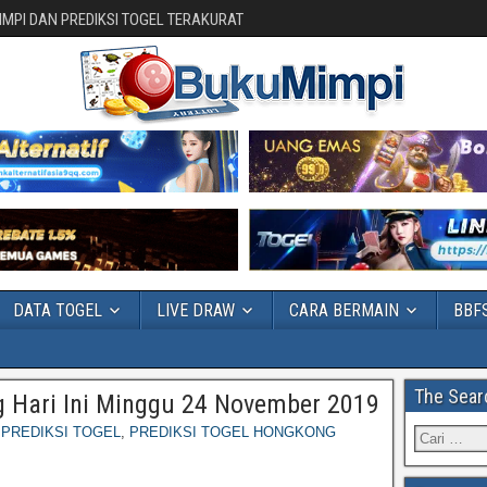
IMPI DAN PREDIKSI TOGEL TERAKURAT
DATA TOGEL
LIVE DRAW
CARA BERMAIN
BBFS
The Sear
g Hari Ini Minggu 24 November 2019
PREDIKSI TOGEL
,
PREDIKSI TOGEL HONGKONG