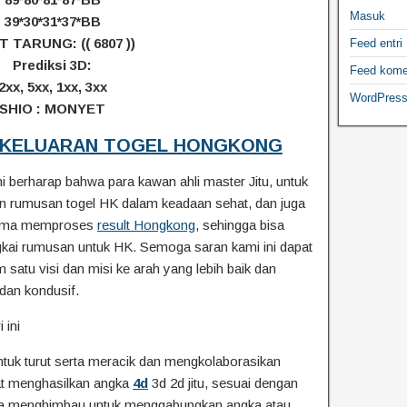
Masuk
39*30*31*37*BB
 TARUNG: (( 6807 ))
Feed entri
Prediksi 3D:
Feed kome
2xx, 5xx, 1xx, 3xx
WordPress
SHIO : MONYET
 KELUARAN TOGEL HONGKONG
ami berharap bahwa para kawan ahli master Jitu, untuk
 rumusan togel HK dalam keadaan sehat, dan juga
elama memproses
result Hongkong
, sehingga bisa
kai rumusan untuk HK. Semoga saran kami ini dapat
satu visi dan misi ke arah yang lebih baik dan
dan kondusif.
uk turut serta meracik dan mengkolaborasikan
pat menghasilkan angka
4d
3d 2d jitu, sesuai dengan
ga menghimbau untuk menggabungkan angka atau