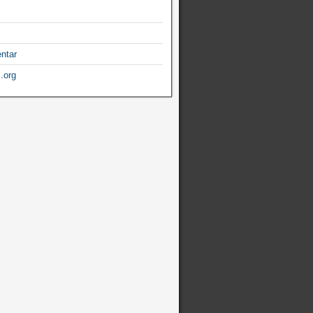
ntar
.org