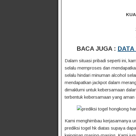
KUAT
BACA JUGA :
DATA
Dalam situasi pribadi seperti ini, k
selalu memproses dan mendapatkan
selalu hindari minuman alcohol s
mendapatkan jackpot dalam merang
dimaklumi untuk kebersamaan dalam 
terbentuk kebersamaan yang aman 
Kami menghimbau kerjasamanya unt
prediksi togel hk diatas supaya da
keinginan masing-masing. Kami ju