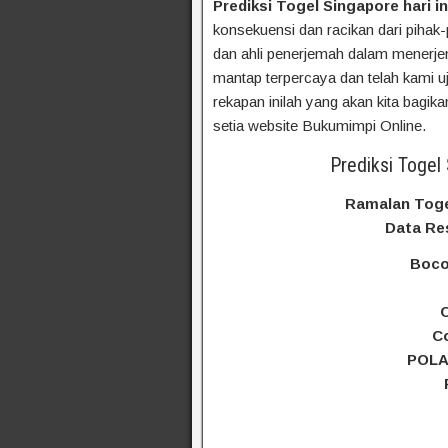
Prediksi Togel Singapore hari i
konsekuensi dan racikan dari pihak-
dan ahli penerjemah dalam menerje
mantap terpercaya dan telah kami uji
rekapan inilah yang akan kita bagi
setia website Bukumimpi Online.
Prediksi Togel
Ramalan Togel
Data Res
Boco
C
Co
POLA