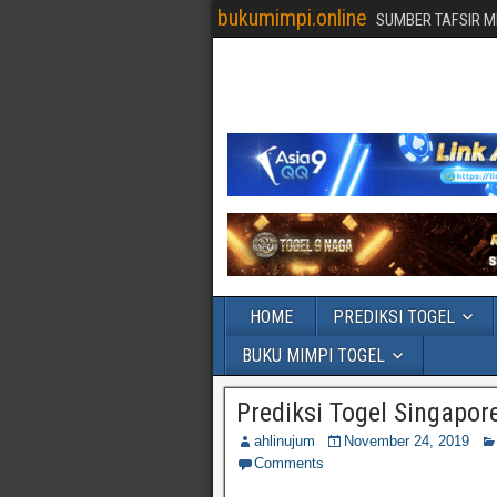
bukumimpi.online
SUMBER TAFSIR M
HOME
PREDIKSI TOGEL
BUKU MIMPI TOGEL
Prediksi Togel Singapo
ahlinujum
November 24, 2019
Comments