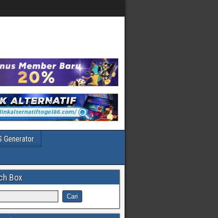
 Generator
ch Box