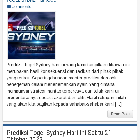
TOGEL SYDNEY MINGGU
Comments
Prediksi Togel Sydney hari ini yang kami tampilkan dibawah ini
merupakan hasil konsekuensi dan racikan dari pihak-pihak
yang terkait. Seperti gabungan master prediksi dan ahli
penerjemah dalam menerjemahkan syair. Yang dimana
mempunyai strategi mantap terpercaya dan telah kami uji
presentase nya secara akurat dan teliti. Hasil rekapan inilah
yang akan kita bagikan kepada sahabat-sahabat kami […]
Read Post
Prediksi Togel Sydney Hari Ini Sabtu 21
Oktober 2023