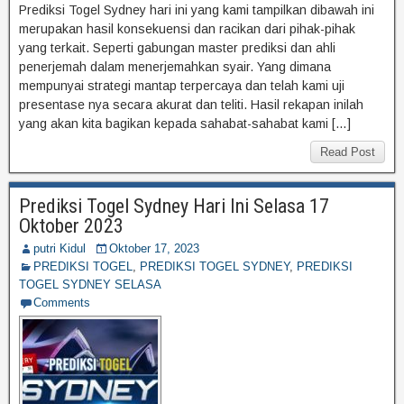
Prediksi Togel Sydney hari ini yang kami tampilkan dibawah ini
merupakan hasil konsekuensi dan racikan dari pihak-pihak
yang terkait. Seperti gabungan master prediksi dan ahli
penerjemah dalam menerjemahkan syair. Yang dimana
mempunyai strategi mantap terpercaya dan telah kami uji
presentase nya secara akurat dan teliti. Hasil rekapan inilah
yang akan kita bagikan kepada sahabat-sahabat kami […]
Read Post
Prediksi Togel Sydney Hari Ini Selasa 17
Oktober 2023
putri Kidul
Oktober 17, 2023
PREDIKSI TOGEL
,
PREDIKSI TOGEL SYDNEY
,
PREDIKSI
TOGEL SYDNEY SELASA
Comments