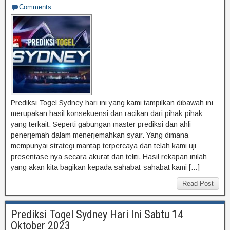
Comments
Prediksi Togel Sydney hari ini yang kami tampilkan dibawah ini
merupakan hasil konsekuensi dan racikan dari pihak-pihak
yang terkait. Seperti gabungan master prediksi dan ahli
penerjemah dalam menerjemahkan syair. Yang dimana
mempunyai strategi mantap terpercaya dan telah kami uji
presentase nya secara akurat dan teliti. Hasil rekapan inilah
yang akan kita bagikan kepada sahabat-sahabat kami […]
Read Post
Prediksi Togel Sydney Hari Ini Sabtu 14
Oktober 2023