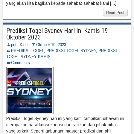
yang akan kita bagikan kepada sahabat-sahabat kami […]
Read Post
Prediksi Togel Sydney Hari Ini Kamis 19
Oktober 2023
putri Kidul
Oktober 19, 2023
PREDIKSI TOGEL
,
PREDIKSI TOGEL SYDNEY
,
PREDIKSI
TOGEL SYDNEY KAMIS
Comments
Prediksi Togel Sydney hari ini yang kami tampilkan dibawah ini
merupakan hasil konsekuensi dan racikan dari pihak-pihak
yang terkait. Seperti gabungan master prediksi dan ahli