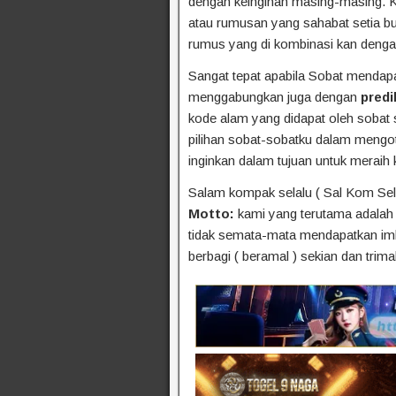
dengan keinginan masing-masing.
atau rumusan yang sahabat setia bu
rumus yang di kombinasi kan deng
Sangat tepat apabila Sobat menda
menggabungkan juga dengan
predi
kode alam yang didapat oleh sobat 
pilihan sobat-sobatku dalam mengo
inginkan dalam tujuan untuk meraih
Salam kompak selalu ( Sal Kom Sel
Motto:
kami yang terutama adalah
tidak semata-mata mendapatkan im
berbagi ( beramal ) sekian dan trima