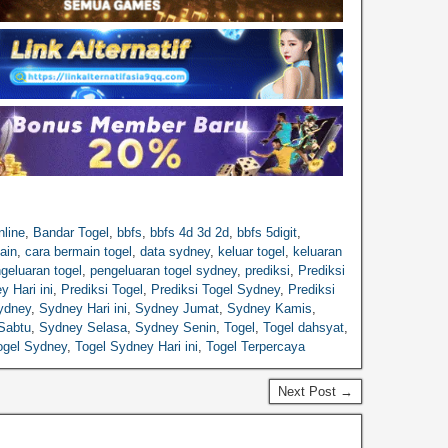
line
,
Bandar Togel
,
bbfs
,
bbfs 4d 3d 2d
,
bbfs 5digit
,
ain
,
cara bermain togel
,
data sydney
,
keluar togel
,
keluaran
geluaran togel
,
pengeluaran togel sydney
,
prediksi
,
Prediksi
y Hari ini
,
Prediksi Togel
,
Prediksi Togel Sydney
,
Prediksi
ydney
,
Sydney Hari ini
,
Sydney Jumat
,
Sydney Kamis
,
Sabtu
,
Sydney Selasa
,
Sydney Senin
,
Togel
,
Togel dahsyat
,
ogel Sydney
,
Togel Sydney Hari ini
,
Togel Terpercaya
Next Post →