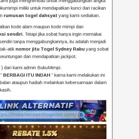
 Kami juga menghimbau untuk menggabungkan angka
kumimpi miliki untuk mendapatkan kunci dari racikan
an
rumusan togel dahsyat
yang kami sediakan.
patkan kode alam maupun kode mimpi dan
ksi sendiri
. Tetapi jika sobat hanya ingin memakai
sendiri tanpa menggabungkannya, itu adalah menjadi
tak-atik
nomor jitu Togel Sydney Rabu
yang sobat
 keuntungan dan mendapatkan jackpot.
 ) dari kami admin BukuMimpi.
 ”
BERBAGI ITU INDAH
” karna kami melakukan ini
balan ataupun hadiah melainkan kebersamaan dalam
kasih.