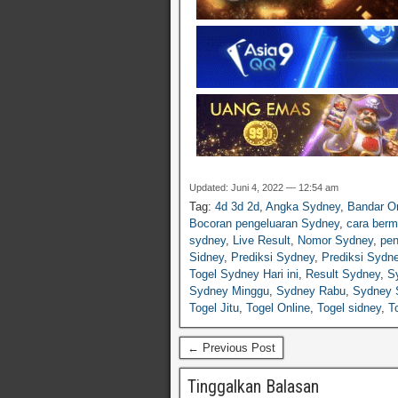
Updated: Juni 4, 2022 — 12:54 am
Tag:
4d 3d 2d
,
Angka Sydney
,
Bandar On
Bocoran pengeluaran Sydney
,
cara berm
sydney
,
Live Result
,
Nomor Sydney
,
pen
Sidney
,
Prediksi Sydney
,
Prediksi Sydne
Togel Sydney Hari ini
,
Result Sydney
,
S
Sydney Minggu
,
Sydney Rabu
,
Sydney 
Togel Jitu
,
Togel Online
,
Togel sidney
,
T
← Previous Post
Tinggalkan Balasan