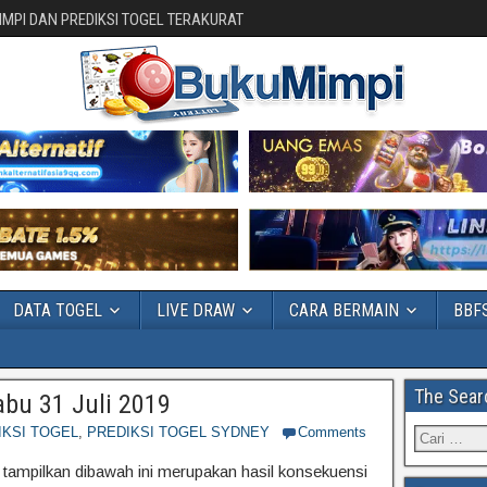
IMPI DAN PREDIKSI TOGEL TERAKURAT
DATA TOGEL
LIVE DRAW
CARA BERMAIN
BBFS
The Sear
abu 31 Juli 2019
IKSI TOGEL
,
PREDIKSI TOGEL SYDNEY
Comments
tampilkan dibawah ini merupakan hasil konsekuensi