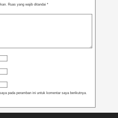
ikan.
Ruas yang wajib ditandai
*
saya pada peramban ini untuk komentar saya berikutnya.