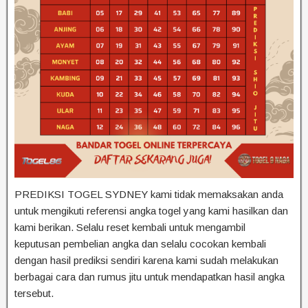
PREDIKSI TOGEL SYDNEY kami tidak memaksakan anda
untuk mengikuti referensi angka togel yang kami hasilkan dan
kami berikan. Selalu reset kembali untuk mengambil
keputusan pembelian angka dan selalu cocokan kembali
dengan hasil prediksi sendiri karena kami sudah melakukan
berbagai cara dan rumus jitu untuk mendapatkan hasil angka
tersebut.