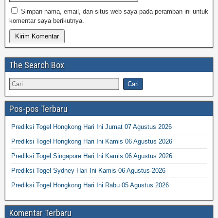
Simpan nama, email, dan situs web saya pada peramban ini untuk
komentar saya berikutnya.
The Search Box
Pos-pos Terbaru
Prediksi Togel Hongkong Hari Ini Jumat 07 Agustus 2026
Prediksi Togel Hongkong Hari Ini Kamis 06 Agustus 2026
Prediksi Togel Singapore Hari Ini Kamis 06 Agustus 2026
Prediksi Togel Sydney Hari Ini Kamis 06 Agustus 2026
Prediksi Togel Hongkong Hari Ini Rabu 05 Agustus 2026
Komentar Terbaru