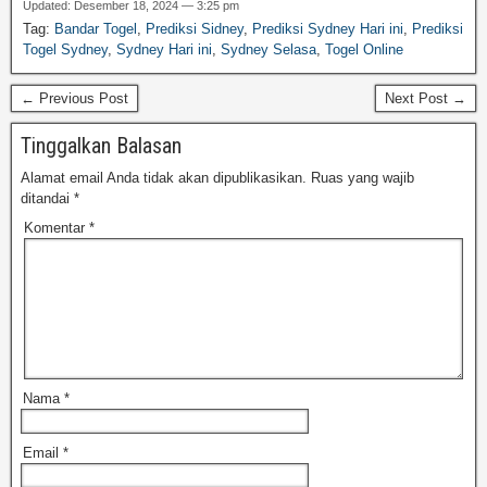
Updated: Desember 18, 2024 — 3:25 pm
Tag:
Bandar Togel
,
Prediksi Sidney
,
Prediksi Sydney Hari ini
,
Prediksi
Togel Sydney
,
Sydney Hari ini
,
Sydney Selasa
,
Togel Online
← Previous Post
Next Post →
Tinggalkan Balasan
Alamat email Anda tidak akan dipublikasikan.
Ruas yang wajib
ditandai
*
Komentar
*
Nama
*
Email
*