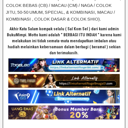
COLOK BEBAS (CB) / MACAU (CM) / NAGA / COLOK
JITU, 50-50 UMUM, SPECIAL, & KOMBINASI, MACAU /
KOMBINASI , COLOK DASAR & COLOK SHIO).
Akhir Kata Salam kompak selalu ( Sal Kom Sel ) dari kami admin
BukuMimpi. Motto kami adalah ” BERBAGI ITU INDAH ” karena kami
melakukan ini tidak semata-mata mendapatkan imbalan atau
hadiah melainkan kebersamaan dalam berbagi ( beramal ) sekian
dan terimakasih.