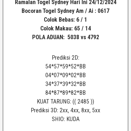
Ramalan Togel Sydney Hari Ini 24/12/2024
Bocoran Togel Sydney
Am / Ai : 0617
Colok Bebas: 6 / 1
Colok Makau: 65 / 14
POLA ADUAN: 5038 vs 4792
Prediksi 2D:
54*57*59*52*BB
04*07*09*02*BB
34*37*39*32*BB
84*87*89*82*BB
KUAT TARUNG: (( 2485 ))
Prediksi 3D: 2xx, 4xx, 8xx, 5xx
SHIO: KUDA