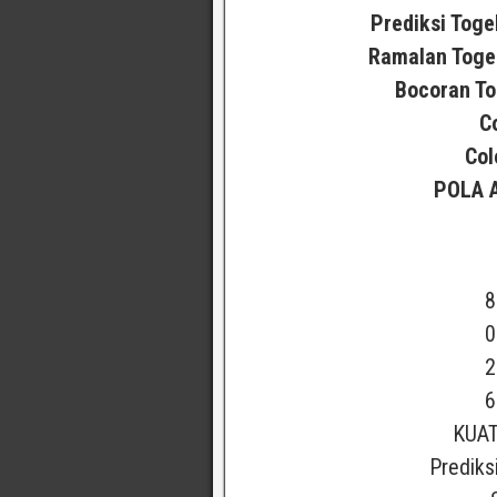
Prediksi Toge
Ramalan Togel
Bocoran To
C
Col
POLA 
8
0
2
6
KUAT
Prediks