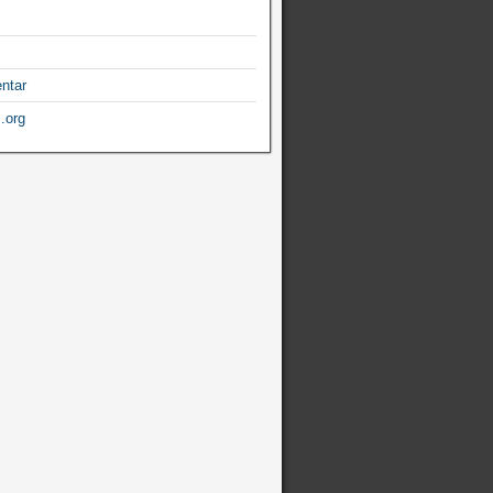
ntar
.org