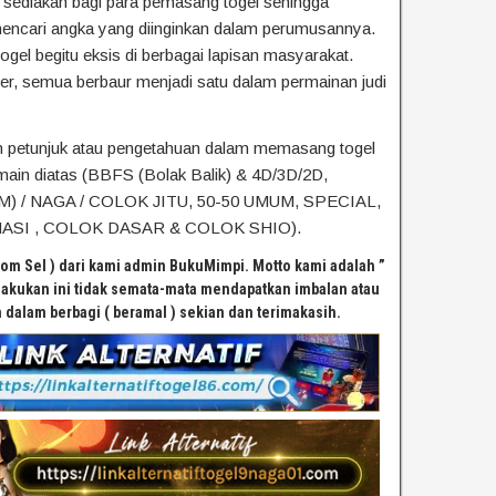
i sediakan bagi para pemasang togel sehingga
ncari angka yang diinginkan dalam perumusannya.
ogel begitu eksis di berbagai lapisan masyarakat.
r, semua berbaur menjadi satu dalam permainan judi
n petunjuk atau pengetahuan dalam memasang togel
ain diatas (BBFS (Bolak Balik) & 4D/3D/2D,
) / NAGA / COLOK JITU, 50-50 UMUM, SPECIAL,
ASI , COLOK DASAR & COLOK SHIO).
Kom Sel ) dari kami admin BukuMimpi. Motto kami adalah ”
akukan ini tidak semata-mata mendapatkan imbalan atau
dalam berbagi ( beramal ) sekian dan terimakasih.