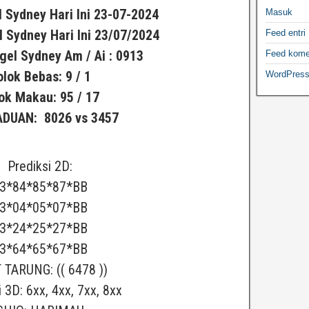
l Sydney Hari Ini 23-07-2024
Masuk
 Sydney Hari Ini 23/07/2024
Feed entri
gel Sydney
Am / Ai : 0913
Feed kome
olok Bebas: 9 / 1
WordPress
ok Makau: 95 / 17
ADUAN: 8026 vs 3457
Prediksi 2D:
3*84*85*87*BB
3*04*05*07*BB
3*24*25*27*BB
3*64*65*67*BB
 TARUNG: (( 6478 ))
i 3D: 6xx, 4xx, 7xx, 8xx