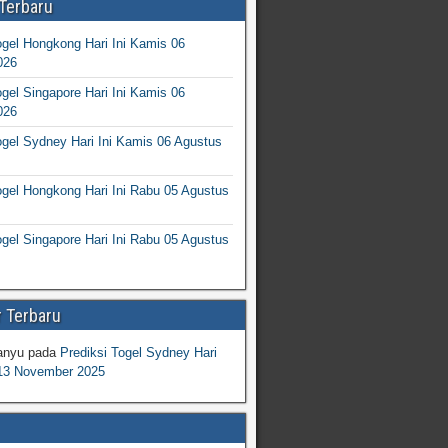
Terbaru
ogel Hongkong Hari Ini Kamis 06
026
ogel Singapore Hari Ini Kamis 06
026
ogel Sydney Hari Ini Kamis 06 Agustus
ogel Hongkong Hari Ini Rabu 05 Agustus
ogel Singapore Hari Ini Rabu 05 Agustus
 Terbaru
anyu
pada
Prediksi Togel Sydney Hari
 13 November 2025