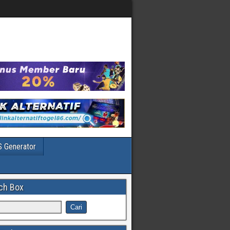
 Generator
ch Box