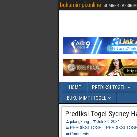
bukumimpi.online
SUMBER TAFSIR M
HOME
PREDIKSI TOGEL
BUKU MIMPI TOGEL
Prediksi Togel Sydney Ha
jelangkung
Juli 23, 2024
PREDIKSI TOGEL
,
PREDIKSI TOG
Comments