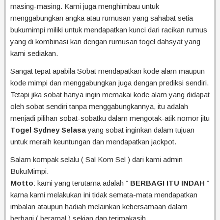
masing-masing. Kami juga menghimbau untuk
menggabungkan angka atau rumusan yang sahabat setia
bukumimpi miliki untuk mendapatkan kunci dari racikan rumus
yang di kombinasi kan dengan rumusan togel dahsyat yang
kami sediakan.
Sangat tepat apabila Sobat mendapatkan kode alam maupun
kode mimpi dan menggabungkan juga dengan prediksi sendiri.
Tetapi jika sobat hanya ingin memakai kode alam yang didapat
oleh sobat sendiri tanpa menggabungkannya, itu adalah
menjadi pilihan sobat-sobatku dalam mengotak-atik nomor jitu
Togel Sydney Selasa
yang sobat inginkan dalam tujuan
untuk meraih keuntungan dan mendapatkan jackpot.
Salam kompak selalu ( Sal Kom Sel ) dari kami admin
BukuMimpi.
Motto
: kami yang terutama adalah ”
BERBAGI ITU INDAH
”
karna kami melakukan ini tidak semata-mata mendapatkan
imbalan ataupun hadiah melainkan kebersamaan dalam
berbagi ( beramal ) sekian dan terimakasih.