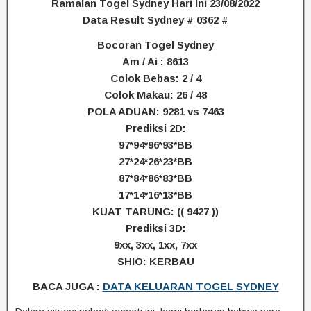
Ramalan Togel Sydney Hari Ini 23/08/2022
Data Result Sydney # 0362 #
Bocoran Togel Sydney
Am / Ai : 8613
Colok Bebas: 2 / 4
Colok Makau: 26 / 48
POLA ADUAN: 9281 vs 7463
Prediksi 2D:
97*94*96*93*BB
27*24*26*23*BB
87*84*86*83*BB
17*14*16*13*BB
KUAT TARUNG: (( 9427 ))
Prediksi 3D:
9xx, 3xx, 1xx, 7xx
SHIO: KERBAU
BACA JUGA :
DATA KELUARAN TOGEL SYDNEY