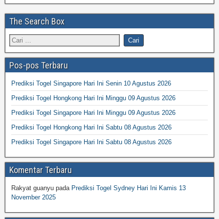
The Search Box
Pos-pos Terbaru
Prediksi Togel Singapore Hari Ini Senin 10 Agustus 2026
Prediksi Togel Hongkong Hari Ini Minggu 09 Agustus 2026
Prediksi Togel Singapore Hari Ini Minggu 09 Agustus 2026
Prediksi Togel Hongkong Hari Ini Sabtu 08 Agustus 2026
Prediksi Togel Singapore Hari Ini Sabtu 08 Agustus 2026
Komentar Terbaru
Rakyat guanyu
pada
Prediksi Togel Sydney Hari Ini Kamis 13
November 2025