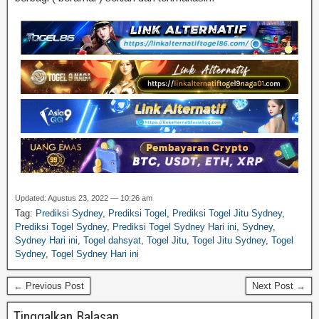
Updated: Agustus 23, 2022 — 10:26 am
Tag:
Prediksi Sydney
,
Prediksi Togel
,
Prediksi Togel Jitu Sydney
,
Prediksi Togel Sydney
,
Prediksi Togel Sydney Hari ini
,
Sydney
,
Sydney Hari ini
,
Togel dahsyat
,
Togel Jitu
,
Togel Jitu Sydney
,
Togel
Sydney
,
Togel Sydney Hari ini
← Previous Post
Next Post →
Tinggalkan Balasan