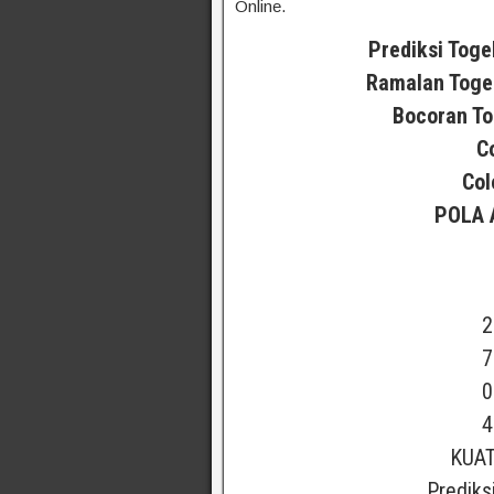
Online.
Prediksi Toge
Ramalan Togel
Bocoran To
C
Col
POLA 
2
7
0
4
KUAT
Prediks