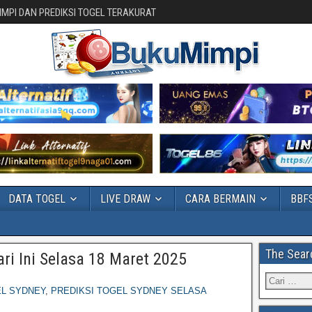
IMPI DAN PREDIKSI TOGEL TERAKURAT
DATA TOGEL
LIVE DRAW
CARA BERMAIN
BBFS
The Sear
ari Ini Selasa 18 Maret 2025
EL SYDNEY
,
PREDIKSI TOGEL SYDNEY SELASA