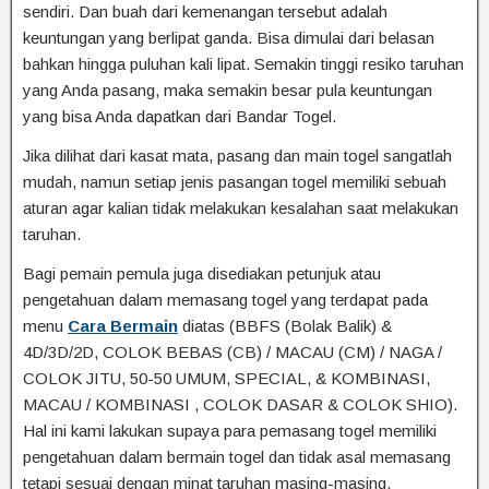
sendiri. Dan buah dari kemenangan tersebut adalah
keuntungan yang berlipat ganda. Bisa dimulai dari belasan
bahkan hingga puluhan kali lipat. Semakin tinggi resiko taruhan
yang Anda pasang, maka semakin besar pula keuntungan
yang bisa Anda dapatkan dari Bandar Togel.
Jika dilihat dari kasat mata, pasang dan main togel sangatlah
mudah, namun setiap jenis pasangan togel memiliki sebuah
aturan agar kalian tidak melakukan kesalahan saat melakukan
taruhan.
Bagi pemain pemula juga disediakan petunjuk atau
pengetahuan dalam memasang togel yang terdapat pada
menu
Cara Bermain
diatas (BBFS (Bolak Balik) &
4D/3D/2D, COLOK BEBAS (CB) / MACAU (CM) / NAGA /
COLOK JITU, 50-50 UMUM, SPECIAL, & KOMBINASI,
MACAU / KOMBINASI , COLOK DASAR & COLOK SHIO).
Hal ini kami lakukan supaya para pemasang togel memiliki
pengetahuan dalam bermain togel dan tidak asal memasang
tetapi sesuai dengan minat taruhan masing-masing.