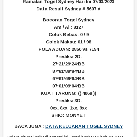
Ramalan Togel Sydney Hari Ini 07/03/2023
Data Result Sydney # 5607 #
Bocoran Togel Sydney
Am / Ai : 8127
Colok Bebas: 0 / 9
Colok Makau: 01 / 98
POLA ADUAN: 2860 vs 7194
Prediksi 2D:
27*21*29*24*BB
87*81*89*84*BB
67*61*69*64*BB
07*01*09*04*BB
KUAT TARUNG: (( 4069 ))
Prediksi 3D:
0xx, 8xx, 1xx, 9xx
SHIO: MONYET
BACA JUGA :
DATA KELUARAN TOGEL SYDNEY