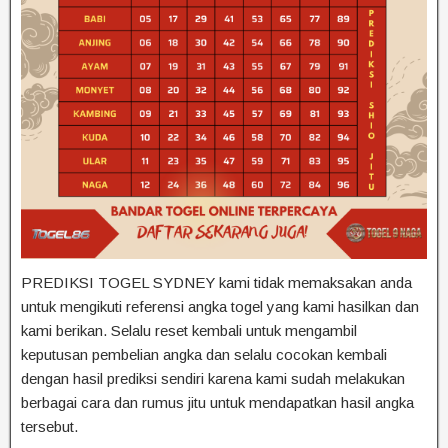
PREDIKSI TOGEL SYDNEY kami tidak memaksakan anda
untuk mengikuti referensi angka togel yang kami hasilkan dan
kami berikan. Selalu reset kembali untuk mengambil
keputusan pembelian angka dan selalu cocokan kembali
dengan hasil prediksi sendiri karena kami sudah melakukan
berbagai cara dan rumus jitu untuk mendapatkan hasil angka
tersebut.