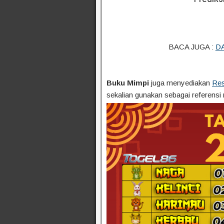
BACA JUGA :
D
Buku Mimpi
juga menyediakan
Res
sekalian gunakan sebagai referensi