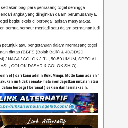
i sediakan bagi para pemasang togel sehingga
ncari angka yang diinginkan dalam perumusannya.
ogel begitu eksis di berbagai lapisan masyarakat.
r, semua berbaur menjadi satu dalam permainan judi
n petunjuk atau pengetahuan dalam memasang togel
ain diatas (BBFS (Bolak Balik) & 4D/3D/2D,
) / NAGA / COLOK JITU, 50-50 UMUM, SPECIAL,
ASI , COLOK DASAR & COLOK SHIO).
Kom Sel ) dari kami admin BukuMimpi. Motto kami adalah ”
akukan ini tidak semata-mata mendapatkan imbalan atau
dalam berbagi ( beramal ) sekian dan terimakasih.