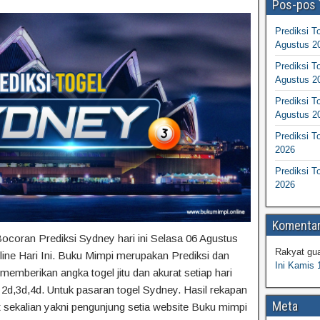
Pos-pos 
Prediksi T
Agustus 2
Prediksi T
Agustus 2
Prediksi T
Agustus 2
Prediksi T
2026
Prediksi T
2026
Komentar
ocoran Prediksi Sydney hari ini Selasa 06 Agustus
Rakyat gu
ine Hari Ini. Buku Mimpi merupakan Prediksi dan
Ini Kamis
mberikan angka togel jitu dan akurat setiap hari
2d,3d,4d. Untuk pasaran togel Sydney. Hasil rekapan
Meta
t sekalian yakni pengunjung setia website Buku mimpi