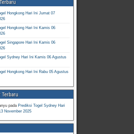
Terbaru
ogel Hongkong Hari Ini Jumat 07
026
ogel Hongkong Hari Ini Kamis 06
026
ogel Singapore Hari Ini Kamis 06
026
ogel Sydney Hari Ini Kamis 06 Agustus
ogel Hongkong Hari Ini Rabu 05 Agustus
 Terbaru
anyu
pada
Prediksi Togel Sydney Hari
 13 November 2025