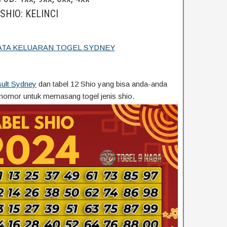
SHIO: KELINCI
ATA KELUARAN TOGEL SYDNEY
ult Sydney
dan tabel 12 Shio yang bisa anda-anda
 nomor untuk memasang togel jenis shio.