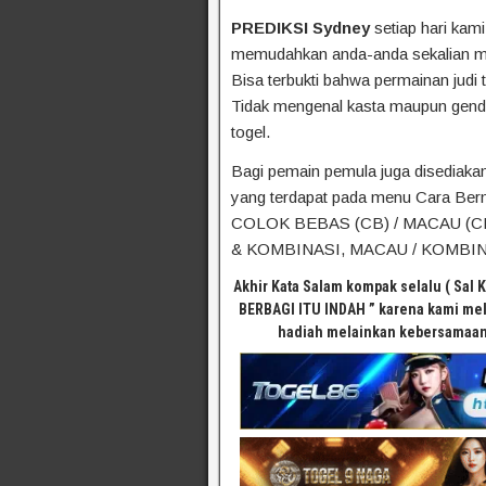
PREDIKSI Sydney
setiap hari kam
memudahkan anda-anda sekalian me
Bisa terbukti bahwa permainan judi t
Tidak mengenal kasta maupun gende
togel.
Bagi pemain pemula juga disediaka
yang terdapat pada menu Cara Berm
COLOK BEBAS (CB) / MACAU (CM
& KOMBINASI, MACAU / KOMBIN
Akhir Kata Salam kompak selalu ( Sal 
BERBAGI ITU INDAH ” karena kami mel
hadiah melainkan kebersamaan 