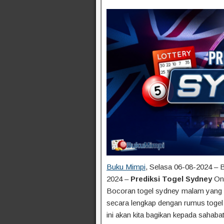
Buku Mimpi
, Selasa 06-08-2024 – B
2024 –
Prediksi Togel Sydney
Onl
Bocoran togel sydney malam yang me
secara lengkap dengan rumus togel 
ini akan kita bagikan kepada sahaba