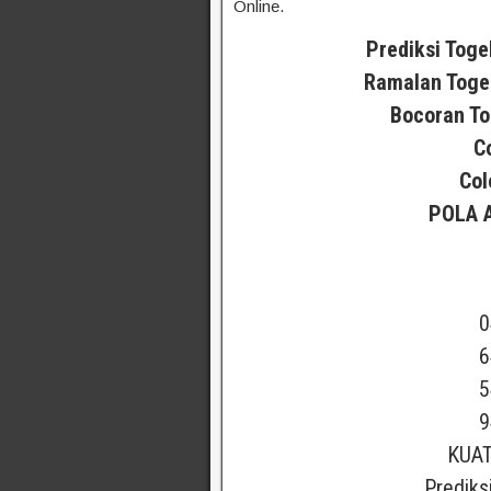
Online.
Prediksi Toge
Ramalan Togel
Bocoran To
C
Col
POLA 
0
6
5
9
KUAT
Prediks