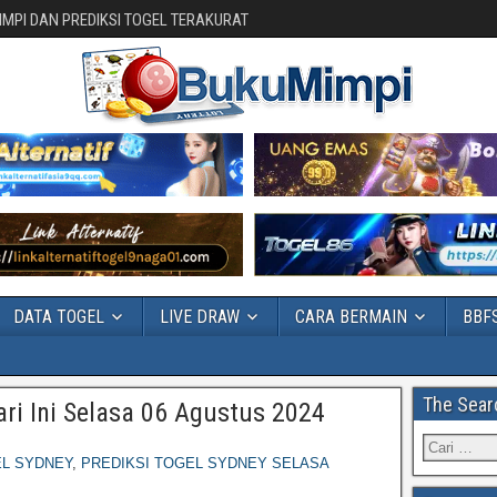
IMPI DAN PREDIKSI TOGEL TERAKURAT
DATA TOGEL
LIVE DRAW
CARA BERMAIN
BBFS
The Sear
ari Ini Selasa 06 Agustus 2024
EL SYDNEY
,
PREDIKSI TOGEL SYDNEY SELASA