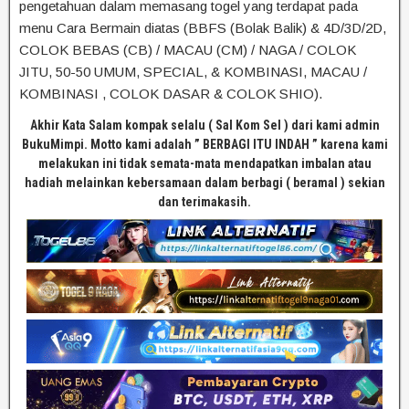
pengetahuan dalam memasang togel yang terdapat pada
menu Cara Bermain diatas (BBFS (Bolak Balik) & 4D/3D/2D,
COLOK BEBAS (CB) / MACAU (CM) / NAGA / COLOK
JITU, 50-50 UMUM, SPECIAL, & KOMBINASI, MACAU /
KOMBINASI , COLOK DASAR & COLOK SHIO).
Akhir Kata Salam kompak selalu ( Sal Kom Sel ) dari kami admin
BukuMimpi. Motto kami adalah ” BERBAGI ITU INDAH ” karena kami
melakukan ini tidak semata-mata mendapatkan imbalan atau
hadiah melainkan kebersamaan dalam berbagi ( beramal ) sekian
dan terimakasih.