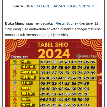
BACA JUGA :
DATA KELUARAN TOGEL SYDNEY
Buku Mimpi
juga menyediakan
Result Sydney
dan tabel 12
Shio yang bisa anda-anda sekalian gunakan sebagai referensi
nomor untuk memasang togel jenis shio.