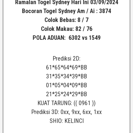
Ramalan Togel Sydney Hari Ini 03/09/2024
Bocoran Togel Sydney
Am / Ai : 3874
Colok Bebas: 8 / 7
Colok Makau: 82 / 76
POLA ADUAN: 6302 vs 1549
Prediksi 2D:
61*65*64*69*BB
31*35*34*39*BB
01*05*04*09*BB
21*25*24*29*BB
KUAT TARUNG: (( 0961 ))
Prediksi 3D: 0xx, 9xx, 6xx, 1xx
SHIO: KELINCI