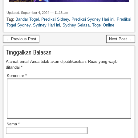
Updated: September 4, 2024 — 11:16 am
Tag:
Bandar Togel
,
Prediksi Sidney
,
Prediksi Sydney Hari ini
,
Prediksi
Togel Sydney
,
Sydney Hari ini
,
Sydney Selasa
,
Togel Online
← Previous Post
Next Post →
Tinggalkan Balasan
Alamat email Anda tidak akan dipublikasikan.
Ruas yang wajib
ditandai
*
Komentar
*
Nama
*