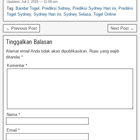
Updated: Juli 1, 2025 — 11:09 am
Tag:
Bandar Togel
,
Prediksi Sidney
,
Prediksi Sydney Hari ini
,
Prediksi
Togel Sydney
,
Sydney Hari ini
,
Sydney Selasa
,
Togel Online
← Previous Post
Next Post →
Tinggalkan Balasan
Alamat email Anda tidak akan dipublikasikan.
Ruas yang wajib
ditandai
*
Komentar
*
Nama
*
Email
*