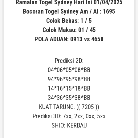
Ramalan Togel Sydney Hari Ini 01/04/2025
Bocoran Togel Sydney
Am / Ai : 1695
Colok Bebas: 1 / 5
Colok Makau: 01 / 45
POLA ADUAN: 0913 vs 4658
Prediksi 2D:
04*06*05*08*BB
94*96*95*98*BB
14*16*15*18*BB
34*36*35*38*BB
KUAT TARUNG: (( 7205 ))
Prediksi 3D: 7xx, 2xx, 0xx, 5xx
SHIO: KERBAU