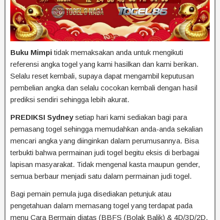
Buku Mimpi
tidak memaksakan anda untuk mengikuti
referensi angka togel yang kami hasilkan dan kami berikan.
Selalu reset kembali, supaya dapat mengambil keputusan
pembelian angka dan selalu cocokan kembali dengan hasil
prediksi sendiri sehingga lebih akurat.
PREDIKSI Sydney
setiap hari kami sediakan bagi para
pemasang togel sehingga memudahkan anda-anda sekalian
mencari angka yang diinginkan dalam perumusannya. Bisa
terbukti bahwa permainan judi togel begitu eksis di berbagai
lapisan masyarakat. Tidak mengenal kasta maupun gender,
semua berbaur menjadi satu dalam permainan judi togel.
Bagi pemain pemula juga disediakan petunjuk atau
pengetahuan dalam memasang togel yang terdapat pada
menu Cara Bermain diatas (BBFS (Bolak Balik) & 4D/3D/2D,