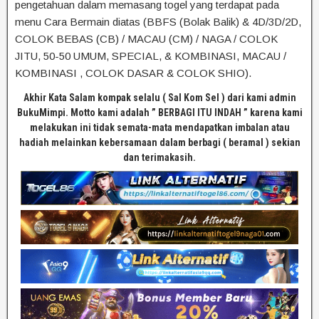
pengetahuan dalam memasang togel yang terdapat pada
menu Cara Bermain diatas (BBFS (Bolak Balik) & 4D/3D/2D,
COLOK BEBAS (CB) / MACAU (CM) / NAGA / COLOK
JITU, 50-50 UMUM, SPECIAL, & KOMBINASI, MACAU /
KOMBINASI , COLOK DASAR & COLOK SHIO).
Akhir Kata Salam kompak selalu ( Sal Kom Sel ) dari kami admin
BukuMimpi. Motto kami adalah ” BERBAGI ITU INDAH ” karena kami
melakukan ini tidak semata-mata mendapatkan imbalan atau
hadiah melainkan kebersamaan dalam berbagi ( beramal ) sekian
dan terimakasih.