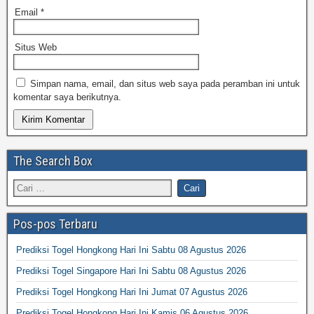
Email
*
Situs Web
Simpan nama, email, dan situs web saya pada peramban ini untuk
komentar saya berikutnya.
The Search Box
Pos-pos Terbaru
Prediksi Togel Hongkong Hari Ini Sabtu 08 Agustus 2026
Prediksi Togel Singapore Hari Ini Sabtu 08 Agustus 2026
Prediksi Togel Hongkong Hari Ini Jumat 07 Agustus 2026
Prediksi Togel Hongkong Hari Ini Kamis 06 Agustus 2026