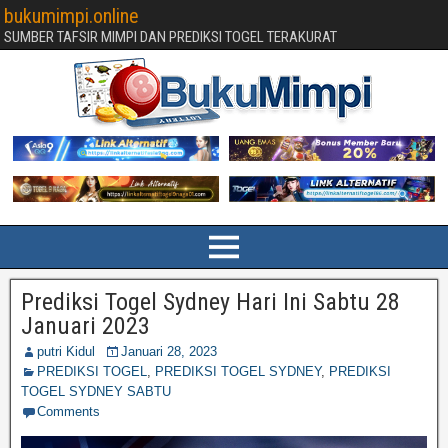
bukumimpi.online
SUMBER TAFSIR MIMPI DAN PREDIKSI TOGEL TERAKURAT
Prediksi Togel Sydney Hari Ini Sabtu 28
Januari 2023
putri Kidul
Januari 28, 2023
PREDIKSI TOGEL
,
PREDIKSI TOGEL SYDNEY
,
PREDIKSI
TOGEL SYDNEY SABTU
Comments