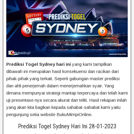
Prediksi Togel Sydney hari ini
yang kami tampilkan
dibawah ini merupakan hasil konsekuensi dan racikan dari
pihak-pihak yang terkait. Seperti gabungan master prediksi
dan ahli penerjemah dalam menerjemahkan syair. Yang
dimana mempunyai strategi mantap terpercaya dan telah kami
uji presentase nya secara akurat dan teliti. Hasil rekapan inilah
yang akan kita bagikan kepada sahabat-sahabat kami yaitu
pengunjung setia website BukuMimpiOnline.
Prediksi Togel Sydney Hari Ini 28-01-2023