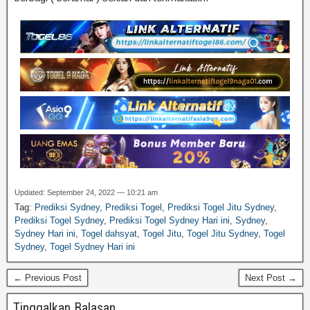
Updated: September 24, 2022 — 10:21 am
Tag:
Prediksi Sydney
,
Prediksi Togel
,
Prediksi Togel Jitu Sydney
,
Prediksi Togel Sydney
,
Prediksi Togel Sydney Hari ini
,
Sydney
,
Sydney Hari ini
,
Togel dahsyat
,
Togel Jitu
,
Togel Jitu Sydney
,
Togel
Sydney
,
Togel Sydney Hari ini
← Previous Post
Next Post →
Tinggalkan Balasan