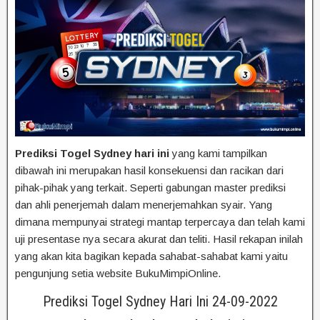
Prediksi Togel Sydney hari ini
yang kami tampilkan
dibawah ini merupakan hasil konsekuensi dan racikan dari
pihak-pihak yang terkait. Seperti gabungan master prediksi
dan ahli penerjemah dalam menerjemahkan syair. Yang
dimana mempunyai strategi mantap terpercaya dan telah kami
uji presentase nya secara akurat dan teliti. Hasil rekapan inilah
yang akan kita bagikan kepada sahabat-sahabat kami yaitu
pengunjung setia website BukuMimpiOnline.
Prediksi Togel Sydney Hari Ini 24-09-2022