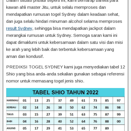
Dalam situasi pribadi seperti ini, kami berharap bahwa para
kawan ahli master Jitu, untuk selalu memproses dan
mendapatkan rumusan togel Sydney dalam keadaan sehat,
dan juga selalu hindari minuman alcohol selama memproses
result Sydney
, sehingga bisa mendapatkan jackpot dalam
merangkai rumusan untuk Sydney. Semoga saran kami ini
dapat dimaklumi untuk kebersamaan dalam satu visi dan misi
ke arah yang lebih baik dan terbentuk kebersamaan yang
aman dan kondusif.
PREDIKSI TOGEL SYDNEY kami juga menyediakan tabel 12
Shio yang bisa anda-anda sekalian gunakan sebagai referensi
nomor untuk memasang togel jenis shio.