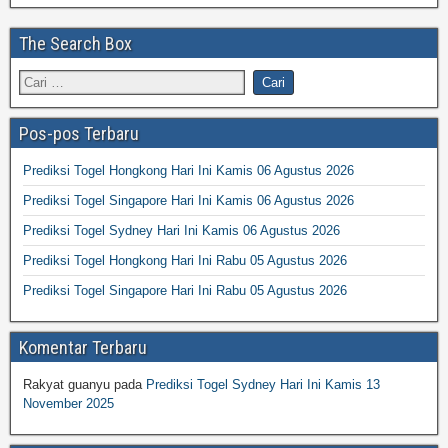
The Search Box
Pos-pos Terbaru
Prediksi Togel Hongkong Hari Ini Kamis 06 Agustus 2026
Prediksi Togel Singapore Hari Ini Kamis 06 Agustus 2026
Prediksi Togel Sydney Hari Ini Kamis 06 Agustus 2026
Prediksi Togel Hongkong Hari Ini Rabu 05 Agustus 2026
Prediksi Togel Singapore Hari Ini Rabu 05 Agustus 2026
Komentar Terbaru
Rakyat guanyu
pada
Prediksi Togel Sydney Hari Ini Kamis 13
November 2025