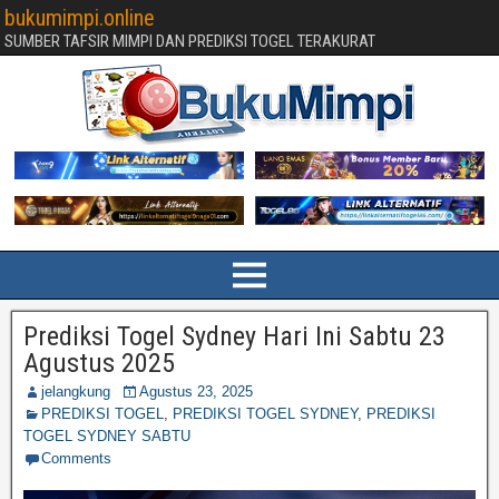
bukumimpi.online
SUMBER TAFSIR MIMPI DAN PREDIKSI TOGEL TERAKURAT
Prediksi Togel Sydney Hari Ini Sabtu 23
Agustus 2025
jelangkung
Agustus 23, 2025
PREDIKSI TOGEL
,
PREDIKSI TOGEL SYDNEY
,
PREDIKSI
TOGEL SYDNEY SABTU
Comments