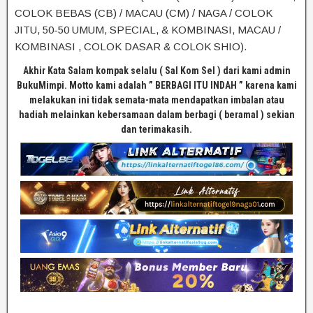
COLOK BEBAS (CB) / MACAU (CM) / NAGA / COLOK
JITU, 50-50 UMUM, SPECIAL, & KOMBINASI, MACAU /
KOMBINASI , COLOK DASAR & COLOK SHIO).
Akhir Kata Salam kompak selalu ( Sal Kom Sel ) dari kami admin
BukuMimpi. Motto kami adalah ” BERBAGI ITU INDAH ” karena kami
melakukan ini tidak semata-mata mendapatkan imbalan atau
hadiah melainkan kebersamaan dalam berbagi ( beramal ) sekian
dan terimakasih.