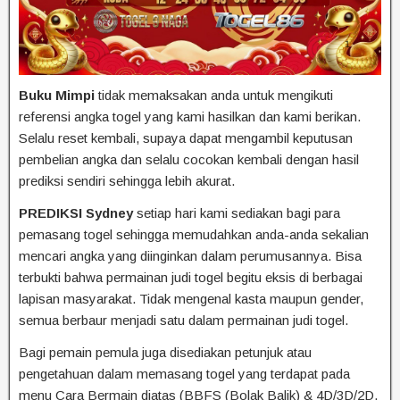
Buku Mimpi
tidak memaksakan anda untuk mengikuti
referensi angka togel yang kami hasilkan dan kami berikan.
Selalu reset kembali, supaya dapat mengambil keputusan
pembelian angka dan selalu cocokan kembali dengan hasil
prediksi sendiri sehingga lebih akurat.
PREDIKSI Sydney
setiap hari kami sediakan bagi para
pemasang togel sehingga memudahkan anda-anda sekalian
mencari angka yang diinginkan dalam perumusannya. Bisa
terbukti bahwa permainan judi togel begitu eksis di berbagai
lapisan masyarakat. Tidak mengenal kasta maupun gender,
semua berbaur menjadi satu dalam permainan judi togel.
Bagi pemain pemula juga disediakan petunjuk atau
pengetahuan dalam memasang togel yang terdapat pada
menu Cara Bermain diatas (BBFS (Bolak Balik) & 4D/3D/2D,